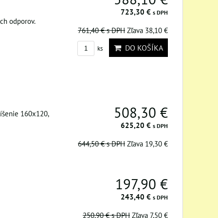
723,30 €
s DPH
ch odporov.
761,40 €
s DPH
Zľava 38,10 €
DO KOŠÍKA
ks
508,30 €
íšenie 160x120,
625,20 €
s DPH
644,50 €
s DPH
Zľava 19,30 €
197,90 €
243,40 €
s DPH
250,90 €
s DPH
Zľava 7,50 €