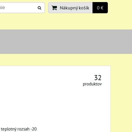
Nákupný košík
0 €
32
produktov
teplotný rozsah -20