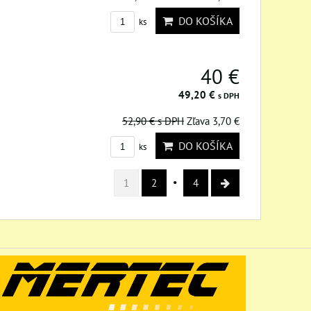
DO KOŠÍKA
ks
40 €
49,20 €
s DPH
52,90 €
s DPH
Zľava 3,70 €
DO KOŠÍKA
ks
1
2
4