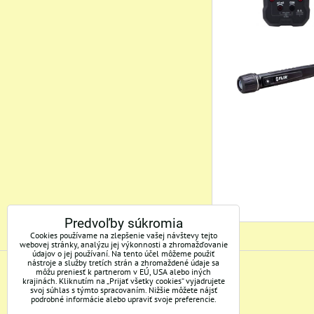
Predvoľby súkromia
Cookies používame na zlepšenie vašej návštevy tejto
webovej stránky, analýzu jej výkonnosti a zhromažďovanie
údajov o jej používaní. Na tento účel môžeme použiť
nástroje a služby tretích strán a zhromaždené údaje sa
môžu preniesť k partnerom v EÚ, USA alebo iných
ADRESA
krajinách. Kliknutím na „Prijať všetky cookies“ vyjadrujete
svoj súhlas s týmto spracovaním. Nižšie môžete nájsť
podrobné informácie alebo upraviť svoje preferencie.
Mertec, s.r.o.