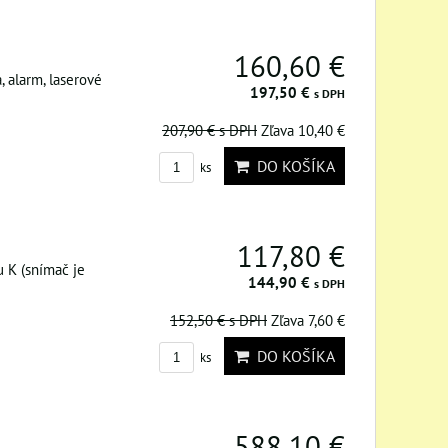
160,60 €
, alarm, laserové
197,50 €
s DPH
207,90 €
s DPH
Zľava 10,40 €
DO KOŠÍKA
ks
117,80 €
u K (snímač je
144,90 €
s DPH
152,50 €
s DPH
Zľava 7,60 €
DO KOŠÍKA
ks
588,10 €