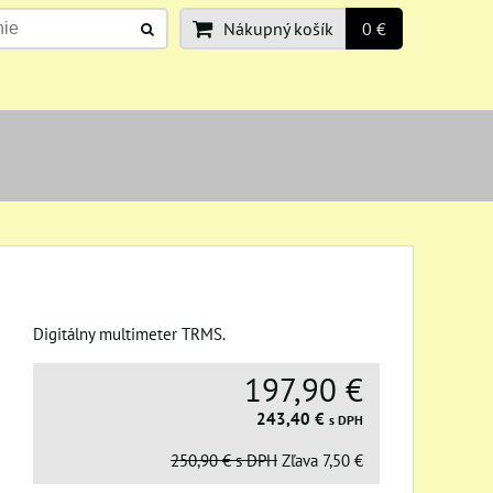
Nákupný košík
0 €
Digitálny multimeter TRMS.
197,90 €
243,40 €
s DPH
250,90 €
s DPH
Zľava
7,50 €