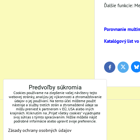
Ďalšie funkcie: M
Porovnanie multim
Katalógový list vo
Bl
Twitter
Facebook
Predvoľby súkromia
Cookies používame na zlepšenie vašej návštevy tejto
webovej stránky, analýzu jej výkonnosti a zhromažďovanie
údajov o jej používaní. Na tento účel môžeme použiť
nástroje a služby tretích strán a zhromaždené údaje sa
môžu preniesť k partnerom v EÚ, USA alebo iných
ADRESA
krajinách. Kliknutím na „Prijať všetky cookies“ vyjadrujete
svoj súhlas s týmto spracovaním. Nižšie môžete nájsť
podrobné informácie alebo upraviť svoje preferencie.
Mertec, s.r.o.
Zásady ochrany osobných údajov
Bakossova 3/C
97401 Banská Bystrica