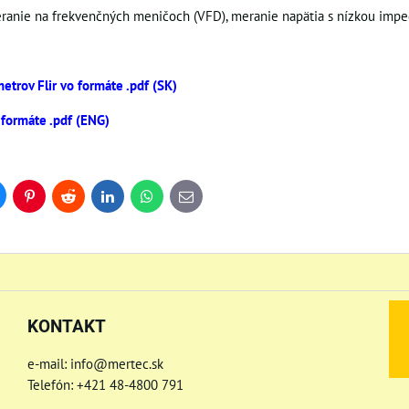
eranie na frekvenčných meničoch (VFD), meranie napätia s nízkou impe
etrov Flir vo formáte .pdf (SK)
 formáte .pdf (ENG)
uesky
Pinterest
Reddit
LinkedIn
WhatsApp
E-
mail
KONTAKT
e-mail: info@mertec.sk
Telefón: +421 48-4800 791