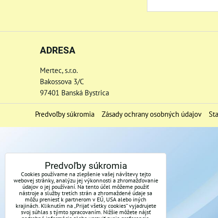
ADRESA
Mertec, s.r.o.
Bakossova 3/C
97401 Banská Bystrica
Predvoľby súkromia
Zásady ochrany osobných údajov
St
Predvoľby súkromia
Cookies používame na zlepšenie vašej návštevy tejto
webovej stránky, analýzu jej výkonnosti a zhromažďovanie
údajov o jej používaní. Na tento účel môžeme použiť
nástroje a služby tretích strán a zhromaždené údaje sa
môžu preniesť k partnerom v EÚ, USA alebo iných
krajinách. Kliknutím na „Prijať všetky cookies“ vyjadrujete
svoj súhlas s týmto spracovaním. Nižšie môžete nájsť