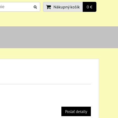
Nákupný košík
0 €
Poslať detaily