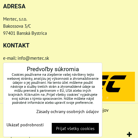
ADRESA
Mertec, s.r.o.
Bakossova 3/C
97401 Banská Bystrica
KONTAKT
e-mail: info@mertec.sk
Telefón: +421 48-4800 791
Predvoľby súkromia
Cookies používame na zlepšenie vašej návštevy tejto
webovej stránky, analýzu jej výkonnosti a zhromažďovanie
údajov o jej používaní. Na tento účel môžeme použiť
nástroje a služby tretích strán a zhromaždené údaje sa
môžu preniesť k partnerom v EÚ, USA alebo iných
krajinách. Kliknutím na „Prijať všetky cookies“ vyjadrujete
svoj súhlas s týmto spracovaním. Nižšie môžete nájsť
podrobné informácie alebo upraviť svoje preferencie.
Predvoľby súkromia
Zásady ochrany osobných údajov
Zásady ochrany osobných údajov
Stav objednávky
Ukázať podrobnosti
Prijať všetky cookies
Vytvorené pomocou:
BiznisWeb.sk