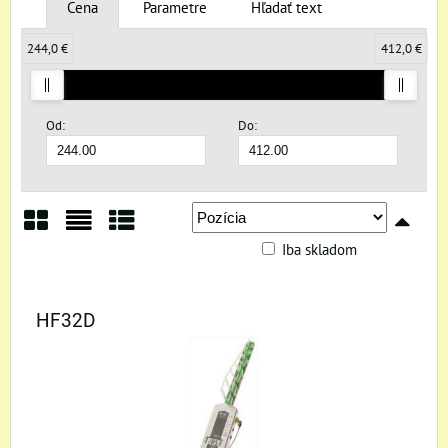
Cena
Parametre
Hľadať text
244,0 €
412,0 €
Od:
Do:
Iba skladom
Mriežka
Zoznam
Tabuľka
HF32D