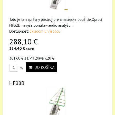
Toto je ten správny prístroj pre amatérske použitie.Oproti
HF32D navyše ponúka:- audio analýzu...
Dostupnosť:
Skladom u výrobcu
288,10 €
354,40 €
s DPH
361,60 €
s DPH
Zľava 7,20 €
DO KOŠÍKA
ks
HF38B