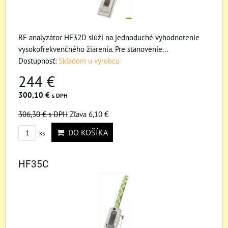
RF analyzátor HF32D slúži na jednoduché vyhodnotenie
vysokofrekvenčného žiarenia. Pre stanovenie...
Dostupnosť:
Skladom u výrobcu
244 €
300,10 €
s DPH
306,30 €
s DPH
Zľava 6,10 €
DO KOŠÍKA
ks
HF35C