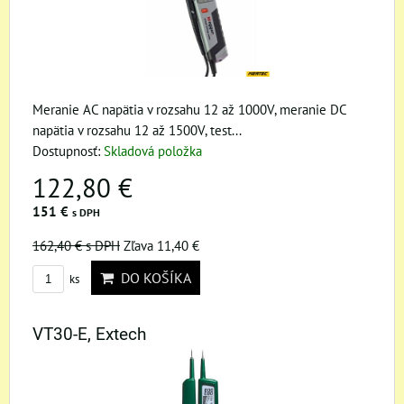
Meranie AC napätia v rozsahu 12 až 1000V, meranie DC
napätia v rozsahu 12 až 1500V, test...
Dostupnosť:
Skladová položka
122,80 €
151 €
s DPH
162,40 €
s DPH
Zľava 11,40 €
DO KOŠÍKA
ks
VT30-E, Extech