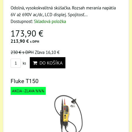
Odolná, vysokokvalitná skúšačka. Rozsah merania napätia
6V až 690V ac/dc, LCD displej. Spojitosť...
Dostupnosť:
Skladová položka
173,90 €
213,90 €
s DPH
230 €
s DPH
Zľava 16,10 €
DO KOŠÍKA
ks
Fluke T150
AKCIA - ZĽAVA %%%