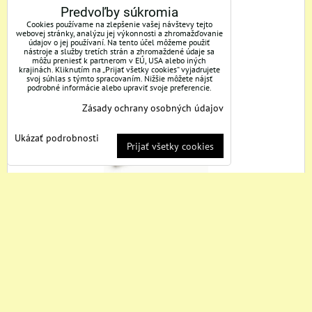
Predvoľby súkromia
60,30 €
s DPH
Zľava 24,60 €
Cookies používame na zlepšenie vašej návštevy tejto
webovej stránky, analýzu jej výkonnosti a zhromažďovanie
údajov o jej používaní. Na tento účel môžeme použiť
DO KOŠÍKA
ks
nástroje a služby tretích strán a zhromaždené údaje sa
môžu preniesť k partnerom v EÚ, USA alebo iných
krajinách. Kliknutím na „Prijať všetky cookies“ vyjadrujete
svoj súhlas s týmto spracovaním. Nižšie môžete nájsť
Fluke LVD2
podrobné informácie alebo upraviť svoje preferencie.
Zásady ochrany osobných údajov
Ukázať podrobnosti
Prijať všetky cookies
Napäťový detektor, 90-600V AC, napätie indikuje
bezkontaktne zmenou farby svietenia.
Dostupnosť:
Skladová položka
59,50 €
73,20 €
s DPH