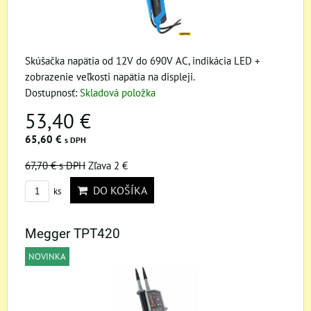
Skúšačka napätia od 12V do 690V AC, indikácia LED +
zobrazenie veľkosti napätia na displeji.
Dostupnosť:
Skladová položka
53,40 €
65,60 €
s DPH
67,70 €
s DPH
Zľava 2 €
DO KOŠÍKA
ks
Megger TPT420
NOVINKA