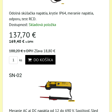
Odolná skúšačka napätia, krytie IP64, meranie napätia,
odporu, test RCD.
Dostupnosť:
Skladová položka
137,70 €
169,40 €
s DPH
188,20 €
s DPH
Zľava 18,80 €
DO KOŠÍKA
ks
SN-02
Meranie AC aj DC napätia od 12 do 690 V. Spojitosť. Sled