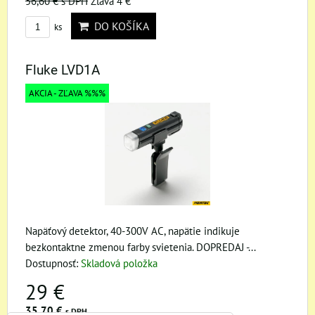
56,60 €
s DPH
Zľava 4 €
DO KOŠÍKA
ks
Fluke LVD1A
AKCIA - ZĽAVA %%%
Napäťový detektor, 40-300V AC, napätie indikuje
bezkontaktne zmenou farby svietenia. DOPREDAJ -...
Dostupnosť:
Skladová položka
29 €
35,70 €
s DPH