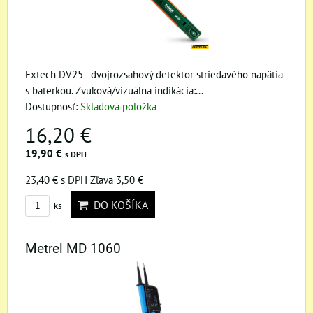
Extech DV25 - dvojrozsahový detektor striedavého napätia
s baterkou. Zvuková/vizuálna indikácia:...
Dostupnosť:
Skladová položka
16,20 €
19,90 €
s DPH
23,40 €
s DPH
Zľava 3,50 €
DO KOŠÍKA
ks
Metrel MD 1060