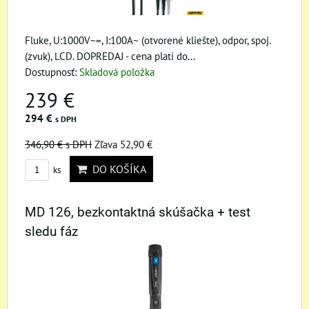
Fluke, U:1000V~=, I:100A~ (otvorené kliešte), odpor, spoj.
(zvuk), LCD. DOPREDAJ - cena platí do...
Dostupnosť:
Skladová položka
239 €
294 €
s DPH
346,90 €
s DPH
Zľava 52,90 €
DO KOŠÍKA
ks
MD 126, bezkontaktná skúšačka + test
sledu fáz