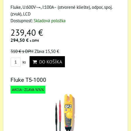
Fluke, U:600V~=, I:100A~ (otvorené kliešte), odpor, spoj.
(zvuk), LCD
Dostupnosť:
Skladová položka
239,40 €
294,50 €
s DPH
310 €
s DPH
Zľava 15,50 €
DO KOŠÍKA
ks
Fluke T5-1000
AKCIA - ZĽAVA %%%