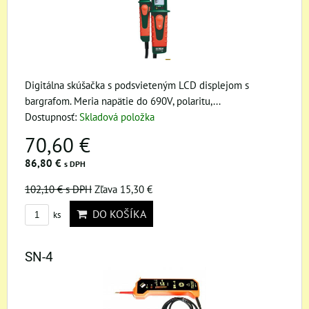
Digitálna skúšačka s podsvieteným LCD displejom s
bargrafom. Meria napätie do 690V, polaritu,...
Dostupnosť:
Skladová položka
70,60 €
86,80 €
s DPH
102,10 €
s DPH
Zľava 15,30 €
DO KOŠÍKA
ks
SN-4