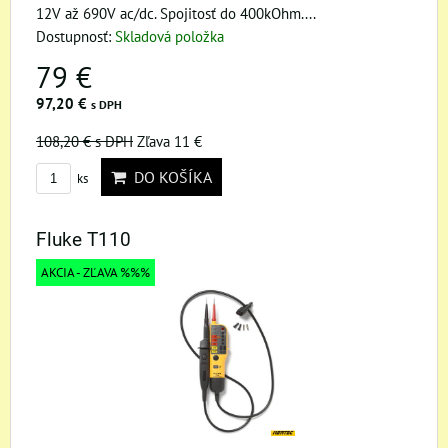
12V až 690V ac/dc. Spojitosť do 400kOhm....
Dostupnosť:
Skladová položka
79 €
97,20 €
s DPH
108,20 €
s DPH
Zľava 11 €
DO KOŠÍKA
ks
Fluke T110
AKCIA - ZĽAVA %%%