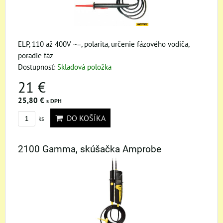
ELP, 110 až 400V ~=, polarita, určenie fázového vodiča,
poradie fáz
Dostupnosť:
Skladová položka
21 €
25,80 €
s DPH
DO KOŠÍKA
ks
2100 Gamma, skúšačka Amprobe