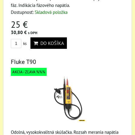
fáz. Indikácia fázového napätia.
Dostupnosť:
Skladová položka
25 €
30,80 €
s DPH
DO KOŠÍKA
ks
Fluke T90
AKCIA - ZĽAVA %%%
Odolná, vysokokvalitná skúšačka. Rozsah merania napätia