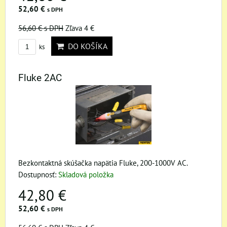
52,60 €
s DPH
56,60 €
s DPH
Zľava 4 €
DO KOŠÍKA
ks
Fluke 2AC
Bezkontaktná skúšačka napätia Fluke, 200-1000V AC.
Dostupnosť:
Skladová položka
42,80 €
52,60 €
s DPH