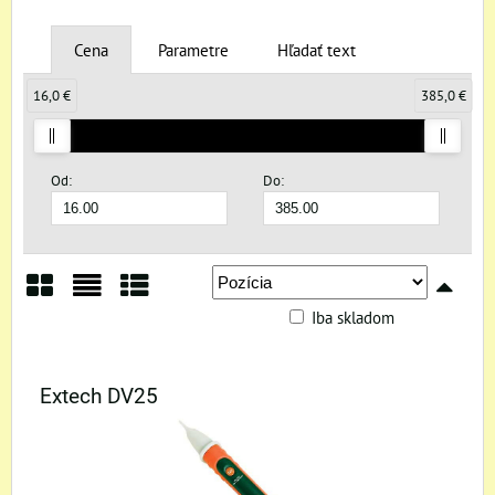
Cena
Parametre
Hľadať text
16,0 €
385,0 €
Od:
Do:
Iba skladom
Mriežka
Zoznam
Tabuľka
Extech DV25