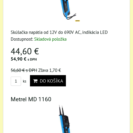
Skúšačka napätia od 12V do 690V AC, indikácia LED
Dostupnosť:
Skladová položka
44,60 €
54,90 €
s DPH
56,60 €
s DPH
Zľava 1,70 €
DO KOŠÍKA
ks
Metrel MD 1160