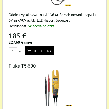
Odolná, vysokokvalitná skúšačka. Rozsah merania napätia
6V až 690V ac/dc, LCD displej. Spojitosť...
Dostupnosť:
Skladová položka
185 €
227,60 €
s DPH
DO KOŠÍKA
ks
Fluke T5-600