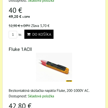
Dostupnosť:
Skladová položka
40 €
49,20 €
s DPH
52,90 €
s DPH
Zľava 3,70 €
DO KOŠÍKA
ks
Fluke 1ACII
Bezkontaktná skúšačka napätia Fluke, 200-1000V AC.
Dostupnosť:
Skladová položka
42,80 €