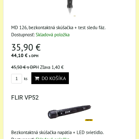
MD 126, bezkontaktná skúšačka + test sledu fáz.
Dostupnosť:
Skladová položka
35,90 €
44,10 €
s DPH
45,50 €
s DPH
Zľava 1,40 €
DO KOŠÍKA
ks
FLIR VP52
Bezkontaktná skúšačka napätia + LED svietidlo.