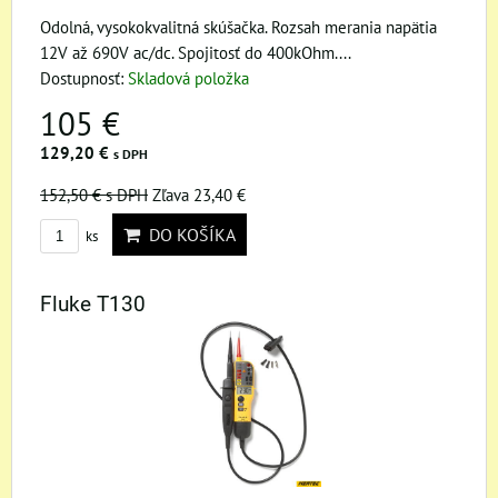
Odolná, vysokokvalitná skúšačka. Rozsah merania napätia
12V až 690V ac/dc. Spojitosť do 400kOhm....
Dostupnosť:
Skladová položka
105 €
129,20 €
s DPH
152,50 €
s DPH
Zľava 23,40 €
DO KOŠÍKA
ks
Fluke T130