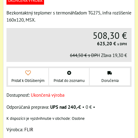
UKONČENÁ VÝROBA
Bezkontaktný teplomer s termonáhľadom TG275, infra rozlíšenie
160x120, MSX.
508,30 €
625,20 €
s DPH
644,50 €
s DPH
Zľava
19,30 €
Pridať k Obľúbeným
Pridať do zoznamu
Doručenia
Dostupnosť:
Ukončená výroba
UPS nad 240,-€
•
0 €
•
Osobne
Výrobca:
FLIR