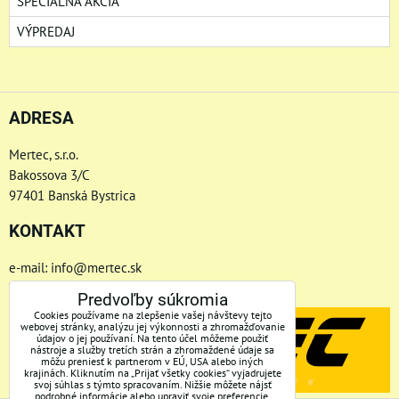
ŠPECIÁLNA AKCIA
VÝPREDAJ
ADRESA
Mertec, s.r.o.
Bakossova 3/C
97401 Banská Bystrica
KONTAKT
e-mail: info@mertec.sk
Telefón: +421 48-4800 791
Predvoľby súkromia
Cookies používame na zlepšenie vašej návštevy tejto
webovej stránky, analýzu jej výkonnosti a zhromažďovanie
údajov o jej používaní. Na tento účel môžeme použiť
nástroje a služby tretích strán a zhromaždené údaje sa
môžu preniesť k partnerom v EÚ, USA alebo iných
krajinách. Kliknutím na „Prijať všetky cookies“ vyjadrujete
svoj súhlas s týmto spracovaním. Nižšie môžete nájsť
podrobné informácie alebo upraviť svoje preferencie.