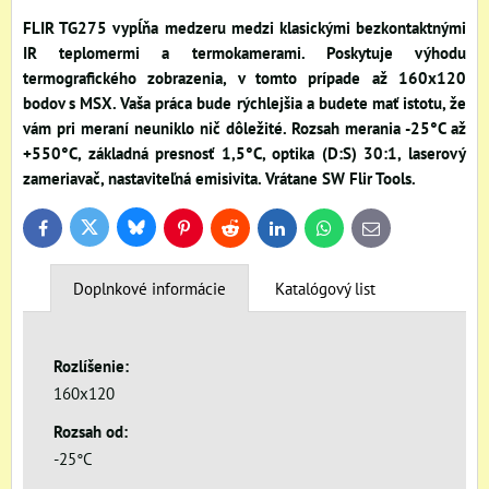
FLIR TG275 vypĺňa medzeru medzi klasickými bezkontaktnými
IR teplomermi a termokamerami. Poskytuje výhodu
termografického zobrazenia, v tomto prípade až 160x120
bodov s MSX. Vaša práca bude rýchlejšia a budete mať istotu, že
vám pri meraní neuniklo nič dôležité. Rozsah merania -25°C až
+550°C, základná presnosť 1,5°C, optika (D:S) 30:1, laserový
zameriavač, nastaviteľná emisivita. Vrátane SW Flir Tools.
Bluesky
Twitter
Facebook
Pinterest
Reddit
LinkedIn
WhatsApp
E-
mail
Doplnkové informácie
Katalógový list
Rozlíšenie:
160x120
Rozsah od:
-25°C