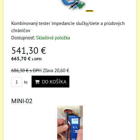
Kombinovaný tester impedancie slučky/siete a prúdových
chráničov
Dostupnosť:
Skladová položka
541,30 €
665,70 €
s DPH
686,30 €
s DPH
Zľava 20,60 €
DO KOŠÍKA
ks
MINI-02