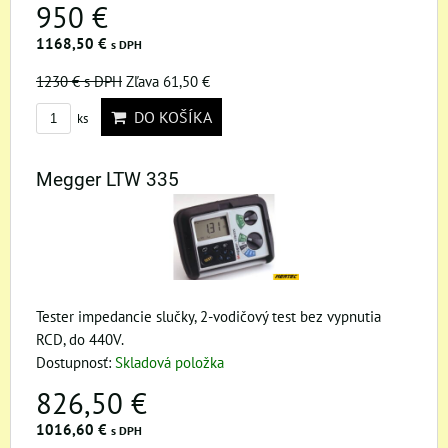
950 €
1168,50 €
s DPH
1230 €
s DPH
Zľava 61,50 €
DO KOŠÍKA
ks
Megger LTW 335
Tester impedancie slučky, 2-vodičový test bez vypnutia
RCD, do 440V.
Dostupnosť:
Skladová položka
826,50 €
1016,60 €
s DPH