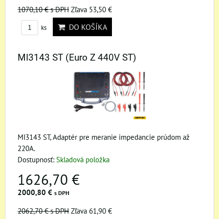
1070,10 €
s DPH
Zľava 53,50 €
DO KOŠÍKA
ks
MI3143 ST (Euro Z 440V ST)
MI3143 ST, Adaptér pre meranie impedancie prúdom až
220A.
Dostupnosť:
Skladová položka
1626,70 €
2000,80 €
s DPH
2062,70 €
s DPH
Zľava 61,90 €