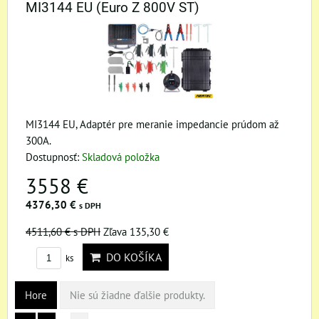
MI3144 EU (Euro Z 800V ST)
MI3144 EU, Adaptér pre meranie impedancie prúdom až
300A.
Dostupnosť:
Skladová položka
3558 €
4376,30 €
s DPH
4511,60 €
s DPH
Zľava 135,30 €
DO KOŠÍKA
ks
Hore
Nie sú žiadne ďalšie produkty.