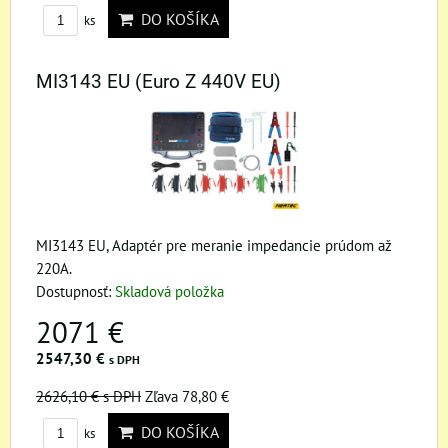
DO KOŠÍKA
ks
MI3143 EU (Euro Z 440V EU)
MI3143 EU, Adaptér pre meranie impedancie prúdom až
220A.
Dostupnosť:
Skladová položka
2071 €
2547,30 €
s DPH
2626,10 €
s DPH
Zľava 78,80 €
DO KOŠÍKA
ks