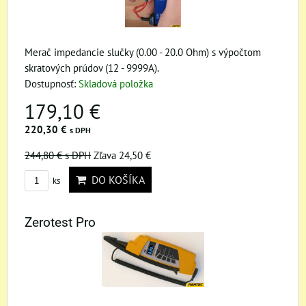
Merač impedancie slučky (0.00 - 20.0 Ohm) s výpočtom
skratových prúdov (12 - 9999A).
Dostupnosť:
Skladová položka
179,10 €
220,30 €
s DPH
244,80 €
s DPH
Zľava 24,50 €
DO KOŠÍKA
ks
Zerotest Pro