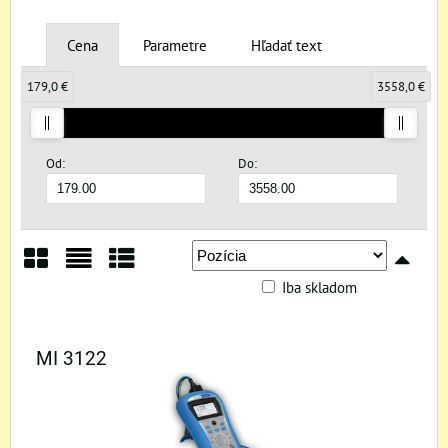
Cena
Parametre
Hľadať text
179,0 €
3558,0 €
Od:
Do:
Iba skladom
Mriežka
Zoznam
Tabuľka
MI 3122