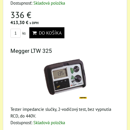
Dostupnosť:
Skladová položka
336 €
413,30 €
s DPH
DO KOŠÍKA
ks
Megger LTW 325
Tester impedancie slučky, 2-vodičový test, bez vypnutia
RCD, do 440V.
Dostupnosť:
Skladová položka