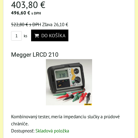
403,80 €
496,60 €
s DPH
522,80 €
s DPH
Zľava 26,10 €
DO KOŠÍKA
ks
Megger LRCD 210
Kombinovaný tester, meria impedanciu slučky a prúdové
chrániče.
Dostupnosť:
Skladová položka