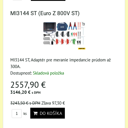
MI3144 ST (Euro Z 800V ST)
MI3144 ST, Adaptér pre meranie impedancie prúdom až
300A.
Dostupnosť:
Skladová položka
2557,90 €
3146,20 €
s DPH
3243,50 €
s DPH
Zľava 97,30 €
DO KOŠÍKA
ks