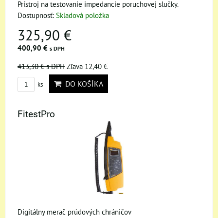
Prístroj na testovanie impedancie poruchovej slučky.
Dostupnosť:
Skladová položka
325,90 €
400,90 €
s DPH
413,30 €
s DPH
Zľava 12,40 €
DO KOŠÍKA
ks
FitestPro
Digitálny merač prúdových chráničov