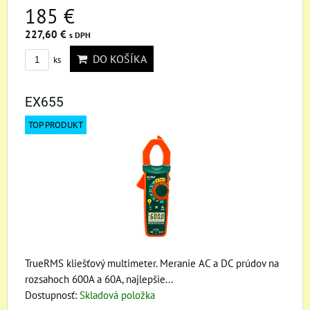
185 €
227,60 €
s DPH
DO KOŠÍKA
ks
EX655
TOP PRODUKT
TrueRMS kliešťový multimeter. Meranie AC a DC prúdov na
rozsahoch 600A a 60A, najlepšie...
Dostupnosť:
Skladová položka