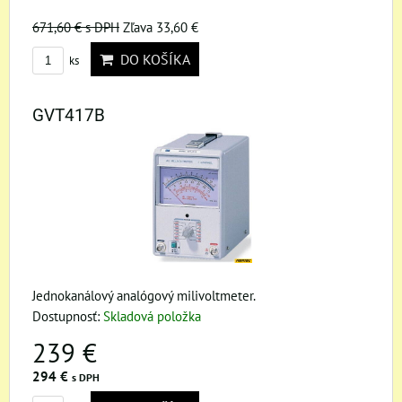
671,60 €
s DPH
Zľava 33,60 €
DO KOŠÍKA
ks
GVT417B
Jednokanálový analógový milivoltmeter.
Dostupnosť:
Skladová položka
239 €
294 €
s DPH