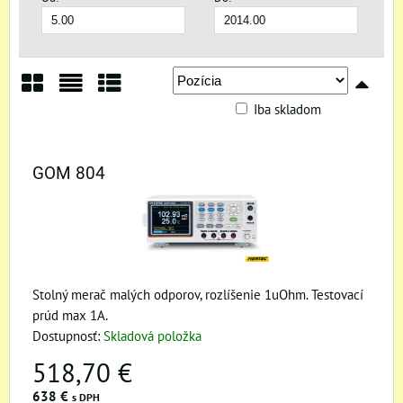
Iba skladom
Mriežka
Zoznam
Tabuľka
GOM 804
Stolný merač malých odporov, rozlíšenie 1uOhm. Testovací
prúd max 1A.
Dostupnosť:
Skladová položka
518,70 €
638 €
s DPH