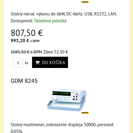
Stolný merač výkonu do 6kW, DC-6kHz. USB, RS232, LAN.
Dostupnosť:
Skladová položka
807,50 €
993,20 €
s DPH
1045,50 €
s DPH
Zľava 52,30 €
DO KOŠÍKA
ks
GDM 8245
Stolný multimeter, zobrazenie displeja 50000, presnosť
0,03%.