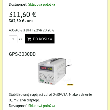
Dostupnosť:
Skladová položka
311,60 €
383,30 €
s DPH
403,40 €
s DPH
Zľava 20,20 €
DO KOŠÍKA
ks
GPS-3030DD
Stabilizovaný napájací zdroj 0-30V/3A. Nízke zvlnenie
0,5mV. Dva displeje.
Dostupnosť:
Skladová položka