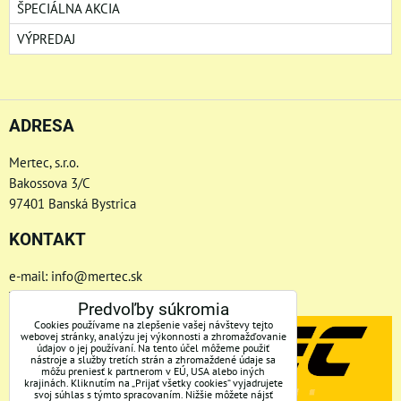
ŠPECIÁLNA AKCIA
VÝPREDAJ
ADRESA
Mertec, s.r.o.
Bakossova 3/C
97401 Banská Bystrica
KONTAKT
e-mail: info@mertec.sk
Telefón: +421 48-4800 791
Predvoľby súkromia
Cookies používame na zlepšenie vašej návštevy tejto
webovej stránky, analýzu jej výkonnosti a zhromažďovanie
údajov o jej používaní. Na tento účel môžeme použiť
nástroje a služby tretích strán a zhromaždené údaje sa
môžu preniesť k partnerom v EÚ, USA alebo iných
krajinách. Kliknutím na „Prijať všetky cookies“ vyjadrujete
svoj súhlas s týmto spracovaním. Nižšie môžete nájsť