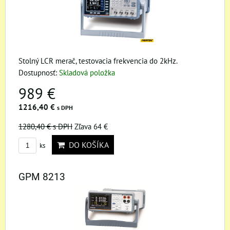
Stolný LCR merač, testovacia frekvencia do 2kHz.
Dostupnosť:
Skladová položka
989 €
1216,40 €
s DPH
1280,40 €
s DPH
Zľava 64 €
DO KOŠÍKA
ks
GPM 8213