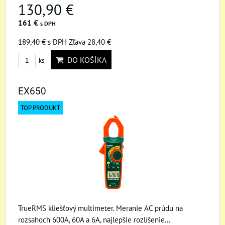
130,90 €
161 €
s DPH
189,40 €
s DPH
Zľava 28,40 €
DO KOŠÍKA
ks
EX650
TOP PRODUKT
TrueRMS kliešťový multimeter. Meranie AC prúdu na
rozsahoch 600A, 60A a 6A, najlepšie rozlíšenie...