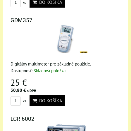
DO KOŠÍKA
ks
GDM357
Digitálny multimeter pre základné použitie.
Dostupnosť:
Skladová položka
25 €
30,80 €
s DPH
DO KOŠÍKA
ks
LCR 6002