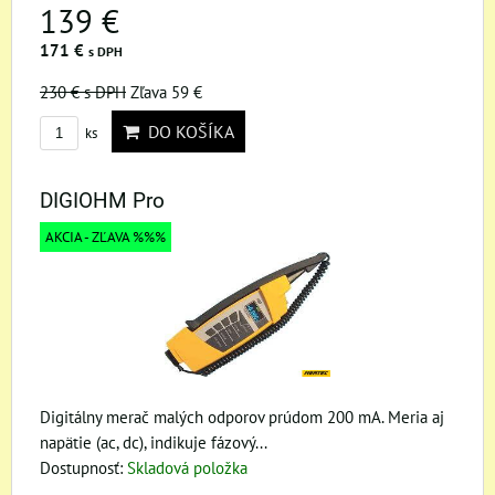
139 €
171 €
s DPH
230 €
s DPH
Zľava 59 €
DO KOŠÍKA
ks
DIGIOHM Pro
AKCIA - ZĽAVA %%%
Digitálny merač malých odporov prúdom 200 mA. Meria aj
napätie (ac, dc), indikuje fázový...
Dostupnosť:
Skladová položka