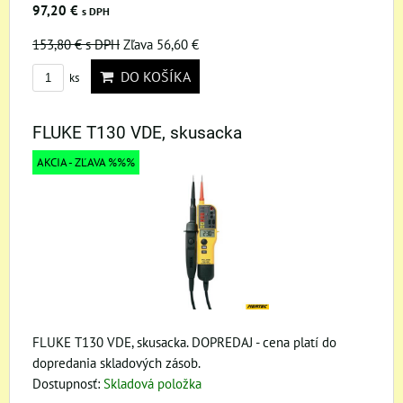
97,20 €
s DPH
153,80 €
s DPH
Zľava 56,60 €
DO KOŠÍKA
ks
FLUKE T130 VDE, skusacka
AKCIA - ZĽAVA %%%
FLUKE T130 VDE, skusacka. DOPREDAJ - cena platí do
dopredania skladových zásob.
Dostupnosť:
Skladová položka