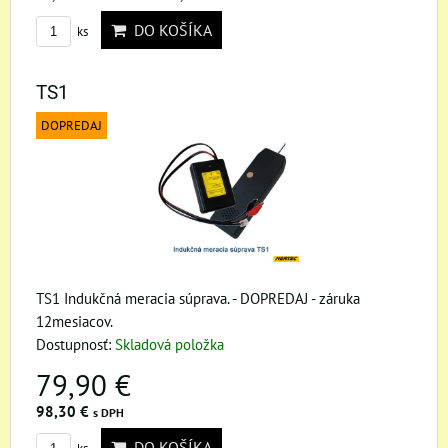
DO KOŠÍKA
ks
TS1
DOPREDAJ
TS1 Indukčná meracia súprava. - DOPREDAJ - záruka
12mesiacov.
Dostupnosť:
Skladová položka
79,90 €
98,30 €
s DPH
DO KOŠÍKA