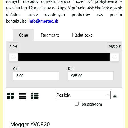
rôznych dôvodov odriekli. Záruka môže byť poskytovaná v
rozsahu len 12 mesiacov od kúpy. V prípade akýchkoľvek otázok
ohľadne nižšie uvedených produktov nás prosím
kontaktujte:
info@mertec.sk
Cena
Parametre
Hľadať text
3,0 €
985,0 €
Od:
Do:
Iba skladom
Mriežka
Zoznam
Tabuľka
Megger AVO830