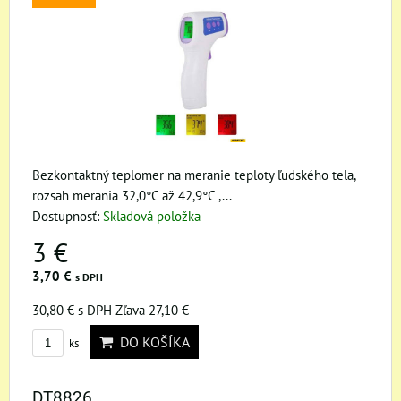
Bezkontaktný teplomer na meranie teploty ľudského tela,
rozsah merania 32,0°C až 42,9°C ,...
Dostupnosť:
Skladová položka
3 €
3,70 €
s DPH
30,80 €
s DPH
Zľava 27,10 €
DO KOŠÍKA
ks
DT8826