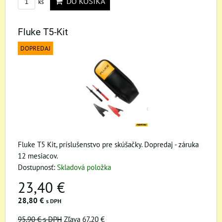
DO KOŠÍKA
ks
Fluke T5-Kit
DOPREDAJ
Fluke T5 Kit, príslušenstvo pre skúšačky. Dopredaj - záruka
12 mesiacov.
Dostupnosť:
Skladová položka
23,40 €
28,80 €
s DPH
95,90 €
s DPH
Zľava 67,20 €