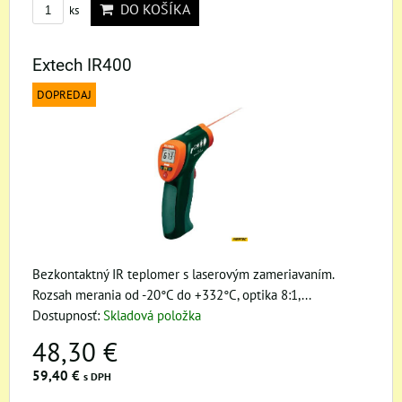
DO KOŠÍKA
ks
Extech IR400
DOPREDAJ
Bezkontaktný IR teplomer s laserovým zameriavaním.
Rozsah merania od -20°C do +332°C, optika 8:1,...
Dostupnosť:
Skladová položka
48,30 €
59,40 €
s DPH