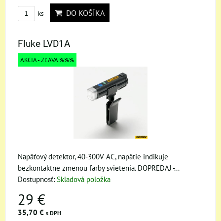
DO KOŠÍKA
ks
Fluke LVD1A
AKCIA - ZĽAVA %%%
Napäťový detektor, 40-300V AC, napätie indikuje
bezkontaktne zmenou farby svietenia. DOPREDAJ -...
Dostupnosť:
Skladová položka
29 €
35,70 €
s DPH