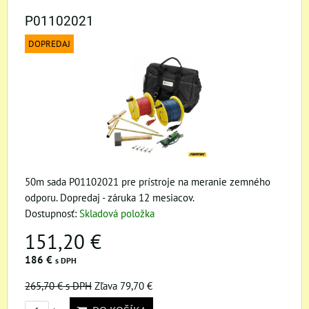
P01102021
DOPREDAJ
50m sada P01102021 pre prístroje na meranie zemného
odporu. Dopredaj - záruka 12 mesiacov.
Dostupnosť:
Skladová položka
151,20 €
186 €
s DPH
265,70 €
s DPH
Zľava 79,70 €