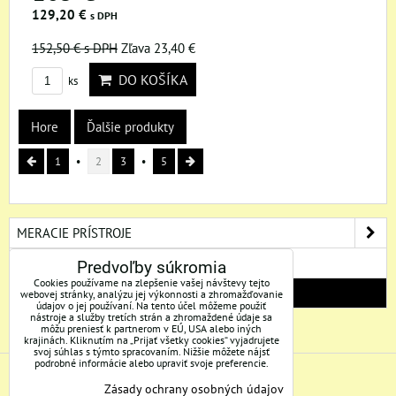
129,20 €
s DPH
152,50 €
s DPH
Zľava 23,40 €
DO KOŠÍKA
ks
Hore
Ďalšie produkty
1
2
3
5
MERACIE PRÍSTROJE
ŠPECIÁLNA AKCIA
Predvoľby súkromia
Cookies používame na zlepšenie vašej návštevy tejto
VÝPREDAJ
webovej stránky, analýzu jej výkonnosti a zhromažďovanie
údajov o jej používaní. Na tento účel môžeme použiť
nástroje a služby tretích strán a zhromaždené údaje sa
môžu preniesť k partnerom v EÚ, USA alebo iných
krajinách. Kliknutím na „Prijať všetky cookies“ vyjadrujete
svoj súhlas s týmto spracovaním. Nižšie môžete nájsť
podrobné informácie alebo upraviť svoje preferencie.
ADRESA
Zásady ochrany osobných údajov