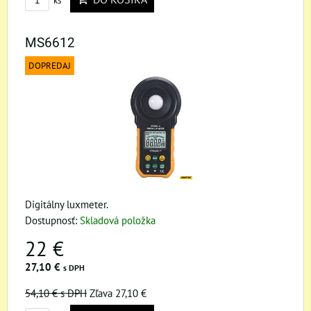
ks
MS6612
DOPREDAJ
Digitálny luxmeter.
Dostupnosť:
Skladová položka
22 €
27,10 €
s DPH
54,10 €
s DPH
Zľava 27,10 €