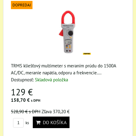
DOPREDAJ
TRMS kliešťový multimeter s meraním prúdu do 1500A
AC/DC, meranie napätia, odporu a frekvencie....
Dostupnosť:
Skladová položka
129 €
158,70 €
s DPH
528,90 €
s DPH
Zľava 370,20 €
DO KOŠÍKA
ks