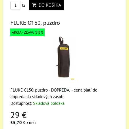
DO KOŠÍKA
ks
FLUKE C150, puzdro
AKCIA - ZĽAVA %%%
FLUKE C150, puzdro - DOPREDAJ - cena platí do
dopredania skladových zásob.
Dostupnosť:
Skladová položka
29 €
35,70 €
s DPH