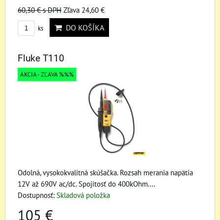
60,30 €
s DPH
Zľava 24,60 €
DO KOŠÍKA
ks
Fluke T110
AKCIA - ZĽAVA %%%
Odolná, vysokokvalitná skúšačka. Rozsah merania napätia
12V až 690V ac/dc. Spojitosť do 400kOhm....
Dostupnosť:
Skladová položka
105 €