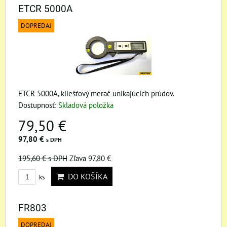
ETCR 5000A
DOPREDAJ
ETCR 5000A, kliešťový merač unikajúcich prúdov.
Dostupnosť:
Skladová položka
79,50 €
97,80 €
s DPH
195,60 €
s DPH
Zľava 97,80 €
DO KOŠÍKA
ks
FR803
DOPREDAJ