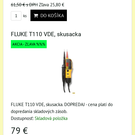
61,50 €
s DPH
Zľava 25,80 €
DO KOŠÍKA
ks
FLUKE T110 VDE, skusacka
AKCIA - ZĽAVA %%%
FLUKE T110 VDE, skusacka. DOPREDAJ - cena platí do
dopredania skladových zásob.
Dostupnosť:
Skladová položka
79 €