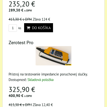
235,20 €
289,30 €
s DPH
413,30 €
s DPH
Zľava 124 €
DO KOŠÍKA
ks
Zerotest Pro
Prístroj na testovanie impedancie poruchovej slučky.
Dostupnosť:
Skladová položka
325,90 €
400,90 €
s DPH
413,30 €
s DPH
Zľava 12,40 €