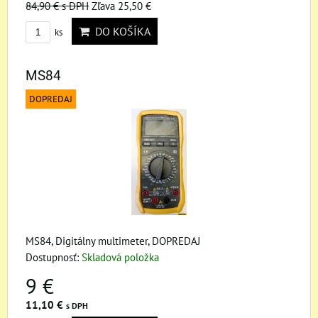
84,90 €
s DPH
Zľava 25,50 €
DO KOŠÍKA
ks
MS84
DOPREDAJ
MS84, Digitálny multimeter, DOPREDAJ
Dostupnosť:
Skladová položka
9 €
11,10 €
s DPH