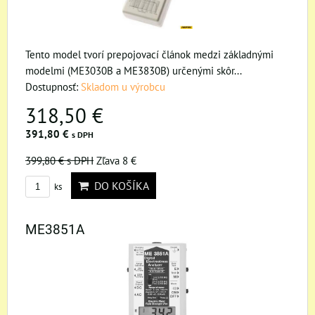
Tento model tvorí prepojovací článok medzi základnými
modelmi (ME3030B a ME3830B) určenými skôr...
Dostupnosť:
Skladom u výrobcu
318,50 €
391,80 €
s DPH
399,80 €
s DPH
Zľava 8 €
DO KOŠÍKA
ks
ME3851A