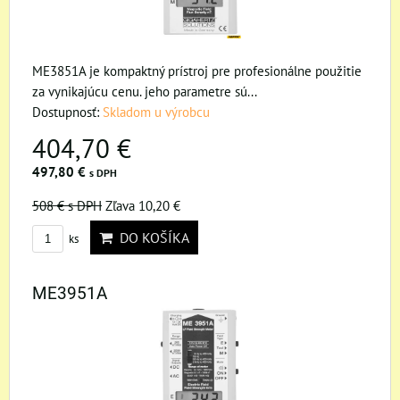
ME3851A je kompaktný prístroj pre profesionálne použitie
za vynikajúcu cenu. jeho parametre sú...
Dostupnosť:
Skladom u výrobcu
404,70 €
497,80 €
s DPH
508 €
s DPH
Zľava 10,20 €
DO KOŠÍKA
ks
ME3951A