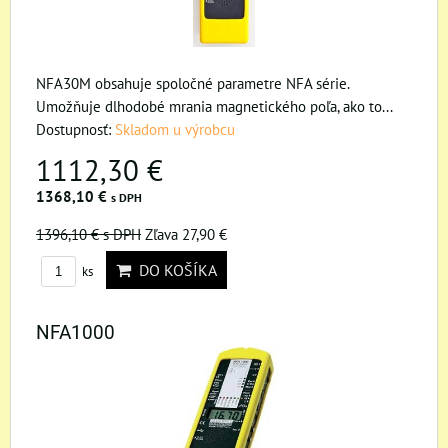
NFA30M obsahuje spoločné parametre NFA série.
Umožňuje dlhodobé mrania magnetického poľa, ako to...
Dostupnosť:
Skladom u výrobcu
1112,30 €
1368,10 €
s DPH
1396,10 €
s DPH
Zľava 27,90 €
DO KOŠÍKA
ks
NFA1000