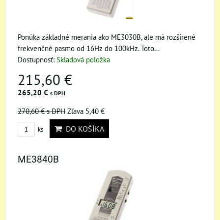
Ponúka základné merania ako ME3030B, ale má rozšírené
frekvenčné pasmo od 16Hz do 100kHz. Toto...
Dostupnosť:
Skladová položka
215,60 €
265,20 €
s DPH
270,60 €
s DPH
Zľava 5,40 €
DO KOŠÍKA
ks
ME3840B