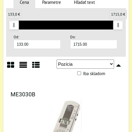
Cena
Parametre
Hľadať text
133,0 €
1715,0 €
Od:
Do:
Iba skladom
Mriežka
Zoznam
Tabuľka
ME3030B