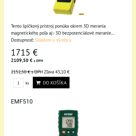
Tento špičkový prístroj ponúka okrem 3D merania
magnetického poľa aj:- 3D bezpotenciálové meranie...
Dostupnosť:
Skladom u výrobcu
1715 €
2109,50 €
s DPH
2152,50 €
s DPH
Zľava 43,10 €
DO KOŠÍKA
ks
EMF510