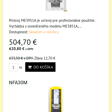
Prístroj ME3951A je určený pre profesionálne použitie.
Vychádza s osvedčeného modelu ME3851A,...
Dostupnosť:
Skladom u výrobcu
504,70 €
620,80 €
s DPH
633,50 €
s DPH
Zľava 12,70 €
DO KOŠÍKA
ks
NFA30M