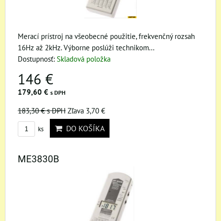
Merací prístroj na všeobecné použitie, frekvenčný rozsah
16Hz až 2kHz. Výborne poslúži technikom...
Dostupnosť:
Skladová položka
146 €
179,60 €
s DPH
183,30 €
s DPH
Zľava 3,70 €
DO KOŠÍKA
ks
ME3830B