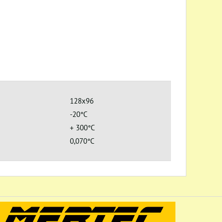
128x96
-20°C
+ 300°C
0,070°C