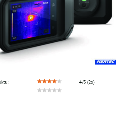
ktu:
4
/
5
(
2
x)