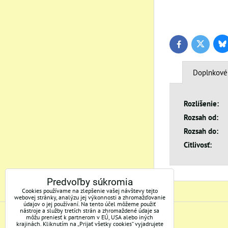
Bl
Twitter
Facebook
Doplnkové
Rozlíšenie:
Rozsah od:
Rozsah do:
Citlivosť:
Predvoľby súkromia
Cookies používame na zlepšenie vašej návštevy tejto
webovej stránky, analýzu jej výkonnosti a zhromažďovanie
údajov o jej používaní. Na tento účel môžeme použiť
nástroje a služby tretích strán a zhromaždené údaje sa
môžu preniesť k partnerom v EÚ, USA alebo iných
ADRESA
krajinách. Kliknutím na „Prijať všetky cookies“ vyjadrujete