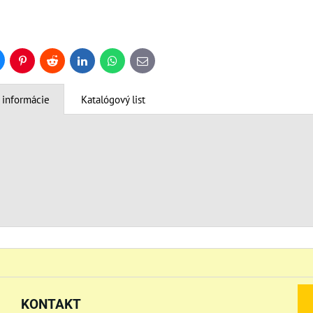
uesky
Pinterest
Reddit
LinkedIn
WhatsApp
E-
mail
 informácie
Katalógový list
KONTAKT