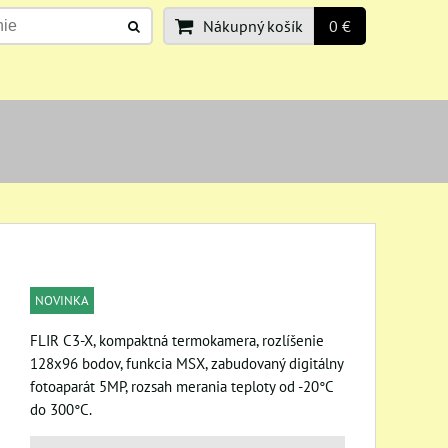
Nákupný košík
0 €
NOVINKA
FLIR C3-X, kompaktná termokamera, rozlíšenie
128x96 bodov, funkcia MSX, zabudovaný digitálny
fotoaparát 5MP, rozsah merania teploty od -20°C
do 300°C.