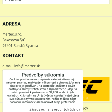
ADRESA
Mertec, s.r.o.
Bakossova 3/C
97401 Banská Bystrica
KONTAKT
e-mail: info@mertec.sk
Telefón: +421 48-4800 791
Predvoľby súkromia
Cookies používame na zlepšenie vašej návštevy tejto
webovej stránky, analýzu jej výkonnosti a zhromažďovanie
údajov o jej používaní. Na tento účel môžeme použiť
nástroje a služby tretích strán a zhromaždené údaje sa
môžu preniesť k partnerom v EÚ, USA alebo iných
krajinách. Kliknutím na „Prijať všetky cookies“ vyjadrujete
svoj súhlas s týmto spracovaním. Nižšie môžete nájsť
podrobné informácie alebo upraviť svoje preferencie.
Predvoľby súkromia
Zásady ochrany osobných údajov
Zásady ochrany osobných údajov