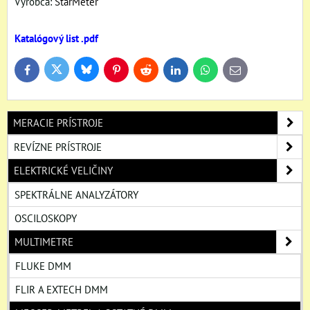
Výrobca:
StarMeter
Katalógový list .pdf
Bluesky
Twitter
Facebook
Pinterest
Reddit
LinkedIn
WhatsApp
E-
mail
MERACIE PRÍSTROJE
REVÍZNE PRÍSTROJE
ELEKTRICKÉ VELIČINY
SPEKTRÁLNE ANALYZÁTORY
OSCILOSKOPY
MULTIMETRE
FLUKE DMM
FLIR A EXTECH DMM