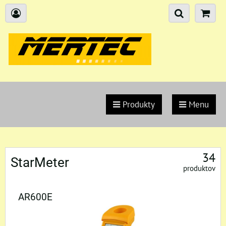
Produkty
Menu
34
StarMeter
produktov
AR600E