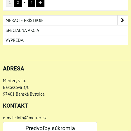
1
2
4
MERACIE PRÍSTROJE
ŠPECIÁLNA AKCIA
VÝPREDAJ
ADRESA
Mertec, s.r.o.
Bakossova 3/C
97401 Banská Bystrica
KONTAKT
e-mail: info@mertec.sk
Telefón: +421 48-4800 791
Predvoľby súkromia