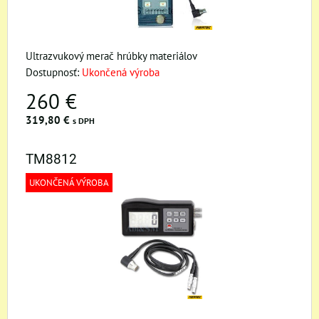
Ultrazvukový merač hrúbky materiálov
Dostupnosť:
Ukončená výroba
260 €
319,80 €
s DPH
TM8812
UKONČENÁ VÝROBA