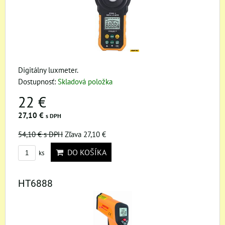
Digitálny luxmeter.
Dostupnosť:
Skladová položka
22 €
27,10 €
s DPH
54,10 €
s DPH
Zľava 27,10 €
DO KOŠÍKA
ks
HT6888