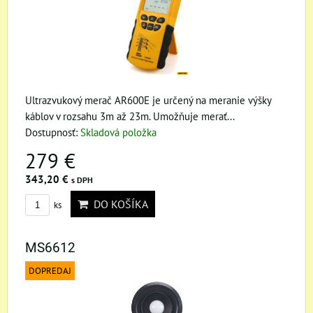
Ultrazvukový merač AR600E je určený na meranie výšky
káblov v rozsahu 3m až 23m. Umožňuje merať...
Dostupnosť:
Skladová položka
279 €
343,20 €
s DPH
DO KOŠÍKA
ks
MS6612
DOPREDAJ