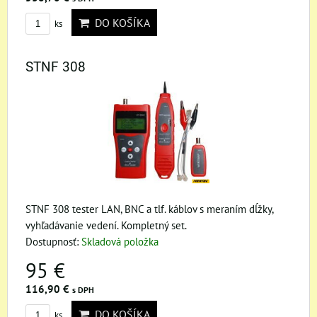
DO KOŠÍKA
ks
STNF 308
STNF 308 tester LAN, BNC a tlf. káblov s meraním dĺžky,
vyhľadávanie vedení. Kompletný set.
Dostupnosť:
Skladová položka
95 €
116,90 €
s DPH
DO KOŠÍKA
ks