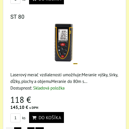
ST 80
Laserový merač vzdialenosti umožňuje:Meranie výšky, šírky,
dĺžky, plochy a objemuMeranie do 80m s...
Dostupnosť:
Skladová položka
118 €
145,10 €
s DPH
DO KOŠÍKA
ks