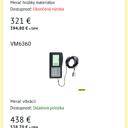
Merač hrúbky materiálov
Dostupnosť:
Ukončená výroba
321 €
394,80 €
s DPH
VM6360
Merač vibrácií
Dostupnosť:
Skladová položka
438 €
538,70 €
s DPH