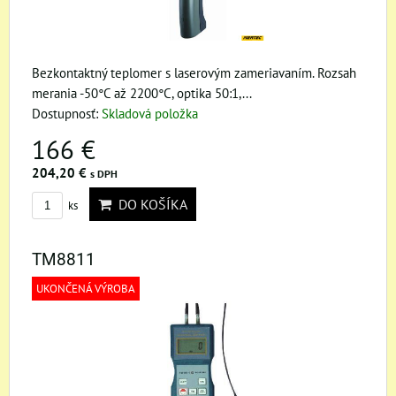
Bezkontaktný teplomer s laserovým zameriavaním. Rozsah
merania -50°C až 2200°C, optika 50:1,...
Dostupnosť:
Skladová položka
166 €
204,20 €
s DPH
DO KOŠÍKA
ks
TM8811
UKONČENÁ VÝROBA