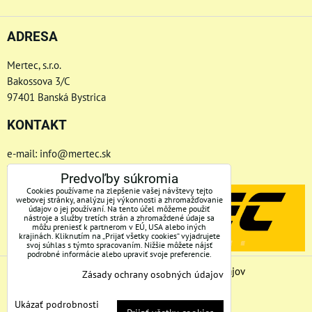
ADRESA
Mertec, s.r.o.
Bakossova 3/C
97401 Banská Bystrica
KONTAKT
e-mail: info@mertec.sk
Telefón: +421 48-4800 791
Predvoľby súkromia
Cookies používame na zlepšenie vašej návštevy tejto
webovej stránky, analýzu jej výkonnosti a zhromažďovanie
údajov o jej používaní. Na tento účel môžeme použiť
nástroje a služby tretích strán a zhromaždené údaje sa
môžu preniesť k partnerom v EÚ, USA alebo iných
krajinách. Kliknutím na „Prijať všetky cookies“ vyjadrujete
svoj súhlas s týmto spracovaním. Nižšie môžete nájsť
podrobné informácie alebo upraviť svoje preferencie.
Predvoľby súkromia
Zásady ochrany osobných údajov
Zásady ochrany osobných údajov
Stav objednávky
Ukázať podrobnosti