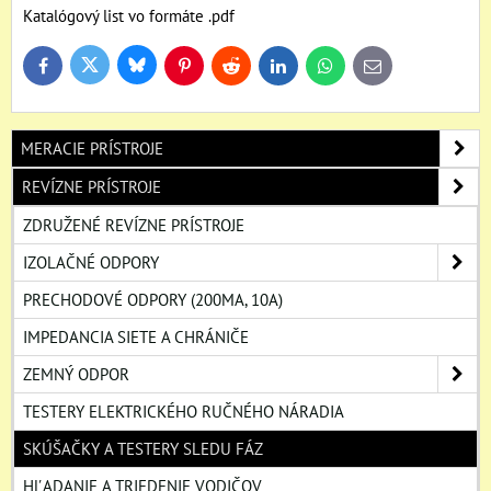
Katalógový list vo formáte .pdf
Bluesky
Twitter
Facebook
Pinterest
Reddit
LinkedIn
WhatsApp
E-
mail
MERACIE PRÍSTROJE
REVÍZNE PRÍSTROJE
ZDRUŽENÉ REVÍZNE PRÍSTROJE
IZOLAČNÉ ODPORY
PRECHODOVÉ ODPORY (200MA, 10A)
IMPEDANCIA SIETE A CHRÁNIČE
ZEMNÝ ODPOR
TESTERY ELEKTRICKÉHO RUČNÉHO NÁRADIA
SKÚŠAČKY A TESTERY SLEDU FÁZ
HĽADANIE A TRIEDENIE VODIČOV