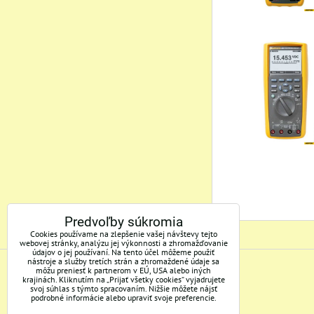
Predvoľby súkromia
Cookies používame na zlepšenie vašej návštevy tejto
webovej stránky, analýzu jej výkonnosti a zhromažďovanie
údajov o jej používaní. Na tento účel môžeme použiť
nástroje a služby tretích strán a zhromaždené údaje sa
môžu preniesť k partnerom v EÚ, USA alebo iných
ADRESA
krajinách. Kliknutím na „Prijať všetky cookies“ vyjadrujete
svoj súhlas s týmto spracovaním. Nižšie môžete nájsť
podrobné informácie alebo upraviť svoje preferencie.
Mertec, s.r.o.