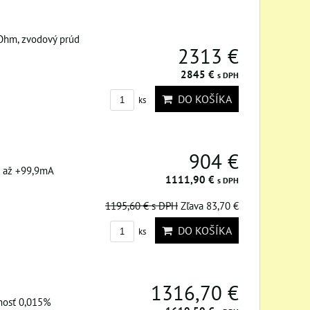
 Ohm, zvodový prúd
2313 €
2845 €
s DPH
DO KOŠÍKA
ks
904 €
,0 až +99,9mA
1111,90 €
s DPH
1195,60 €
s DPH
Zľava 83,70 €
DO KOŠÍKA
ks
1316,70 €
snosť 0,015%