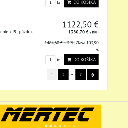
DO KOŠÍKA
ks
1122,50 €
ojenie k PC, púzdro.
1380,70 €
s DPH
1484,60 €
s DPH
Zľava 103,90
€
DO KOŠÍKA
ks
1
2
7