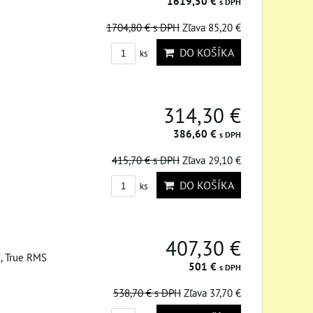
1619,50 €
s DPH
1704,80 €
s DPH
Zľava 85,20 €
DO KOŠÍKA
ks
314,30 €
386,60 €
s DPH
415,70 €
s DPH
Zľava 29,10 €
DO KOŠÍKA
ks
407,30 €
t., True RMS
501 €
s DPH
538,70 €
s DPH
Zľava 37,70 €