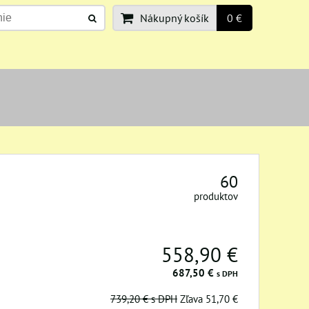
Nákupný košík
0 €
60
produktov
558,90 €
687,50 €
s DPH
739,20 €
s DPH
Zľava 51,70 €