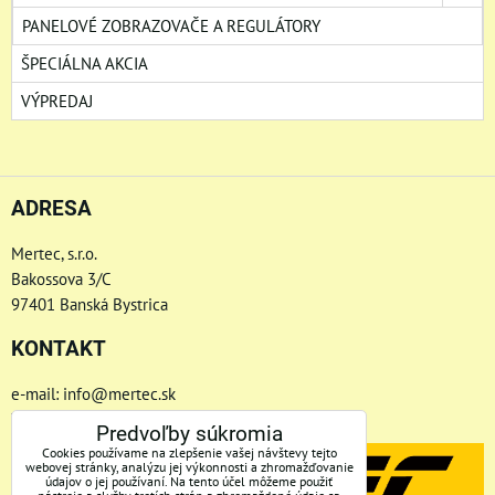
PANELOVÉ ZOBRAZOVAČE A REGULÁTORY
ŠPECIÁLNA AKCIA
VÝPREDAJ
ADRESA
Mertec, s.r.o.
Bakossova 3/C
97401 Banská Bystrica
KONTAKT
e-mail: info@mertec.sk
Telefón: +421 48-4800 791
Predvoľby súkromia
Cookies používame na zlepšenie vašej návštevy tejto
webovej stránky, analýzu jej výkonnosti a zhromažďovanie
údajov o jej používaní. Na tento účel môžeme použiť