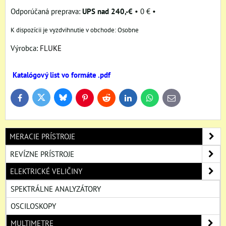
UPS nad 240,-€
•
0 €
•
Osobne
Výrobca:
FLUKE
Katalógový list vo formáte .pdf
Bluesky
Twitter
Facebook
Pinterest
Reddit
LinkedIn
WhatsApp
E-
mail
MERACIE PRÍSTROJE
REVÍZNE PRÍSTROJE
ELEKTRICKÉ VELIČINY
SPEKTRÁLNE ANALYZÁTORY
OSCILOSKOPY
MULTIMETRE