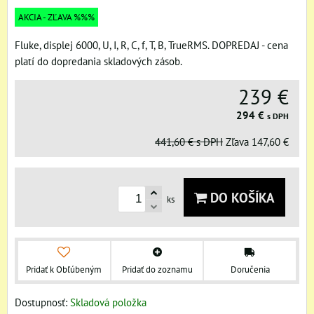
AKCIA - ZĽAVA %%%
Fluke, displej 6000, U, I, R, C, f, T, B, TrueRMS. DOPREDAJ - cena
platí do dopredania skladových zásob.
239 €
294 €
s DPH
441,60 €
s DPH
Zľava
147,60 €
DO KOŠÍKA
ks
Pridať k Obľúbeným
Pridať do zoznamu
Doručenia
Dostupnosť:
Skladová položka