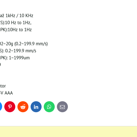
 až 1kHz / 10 KHz
S):10 Hz to 1Hz,
-PK):10Hz to 1Hz
.02~20g (0.2~199.9 mm/s)
MS): 0.2~199.9 mm/s
K-PK): 1~1999um
99
tor
.5V AAA
uesky
Pinterest
Reddit
LinkedIn
WhatsApp
E-
mail