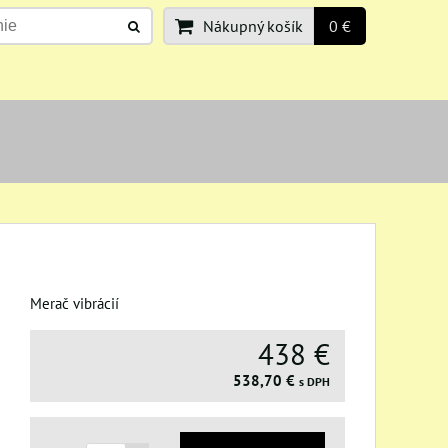
Nákupný košík
0 €
Merač vibrácií
438 €
538,70 €
s DPH