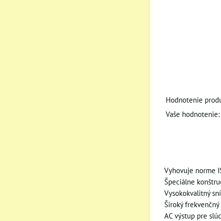
Hodnotenie produ
Vaše hodnotenie:
Vyhovuje norme 
Špeciálne konštru
Vysokokvalitný sn
Široký frekvenčný 
AC výstup pre slú