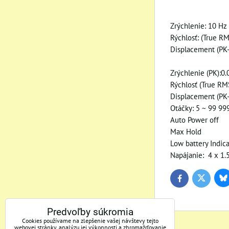
Zrýchlenie: 10 Hz
Rýchlosť: (True RM
Displacement (PK
Zrýchlenie (PK):0
Rýchlosť (True R
Displacement (P
Otáčky: 5 ~ 99 9
Auto Power off
Max Hold
Low battery Indica
Napájanie: 4 x 1
Bl
Twitter
Facebook
Predvoľby súkromia
Cookies používame na zlepšenie vašej návštevy tejto
webovej stránky, analýzu jej výkonnosti a zhromažďovanie