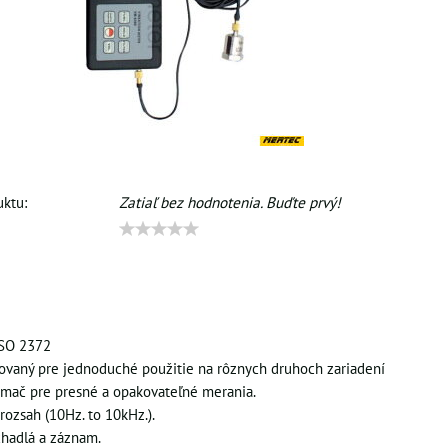
ktu:
Zatiaľ bez hodnotenia. Buďte prvý!
ISO 2372
ovaný pre jednoduché použitie na rôznych druhoch zariadení
ímač pre presné a opakovateľné merania.
rozsah (10Hz. to 10kHz.).
chadlá a záznam.