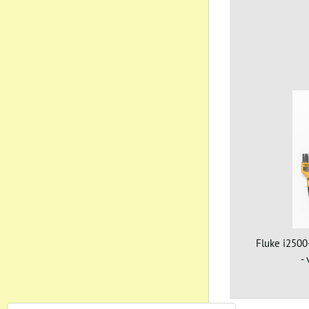
Fluke i2500
-