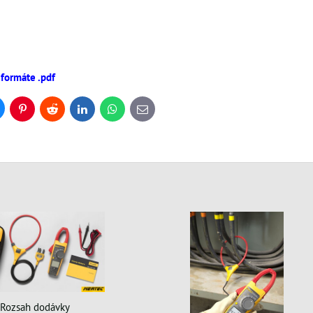
 formáte .pdf
uesky
Pinterest
Reddit
LinkedIn
WhatsApp
E-
mail
Rozsah dodávky