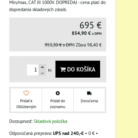
Min/max, CAT III 1000V. DOPREDAJ - cena platí do
dopredania skladových zásob.
695 €
854,90 €
s DPH
953,30 €
s DPH
Zľava
98,40 €
DO KOŠÍKA
ks
Pridať k
Pridať do
Doručenia
Obľúbeným
zoznamu
Dostupnosť:
Skladová položka
UPS nad 240,-€
•
0 €
•