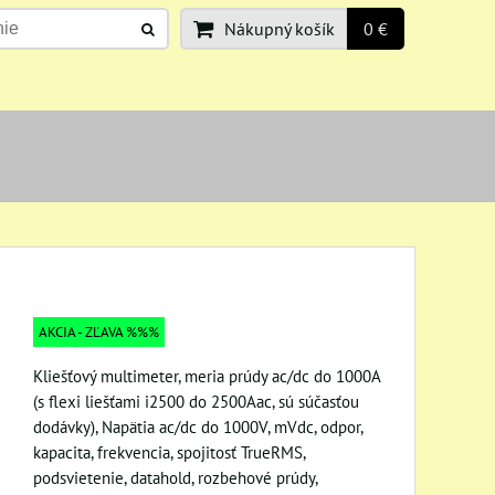
Nákupný košík
0 €
AKCIA - ZĽAVA %%%
Kliešťový multimeter, meria prúdy ac/dc do 1000A
(s flexi liešťami i2500 do 2500Aac, sú súčasťou
dodávky), Napätia ac/dc do 1000V, mVdc, odpor,
kapacita, frekvencia, spojitosť TrueRMS,
podsvietenie, datahold, rozbehové prúdy,