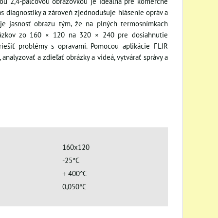
nou 2,4-palcovou obrazovkou je ideálna pre komerčné
as diagnostiky a zároveň zjednodušuje hlásenie opráv a
uje jasnosť obrazu tým, že na plných termosnímkach
obrázkov zo 160 × 120 na 320 × 240 pre dosiahnutie
riešiť problémy s opravami. Pomocou aplikácie FLIR
lyzovať a zdieľať obrázky a videá, vytvárať správy a
160x120
-25°C
+ 400°C
0,050°C