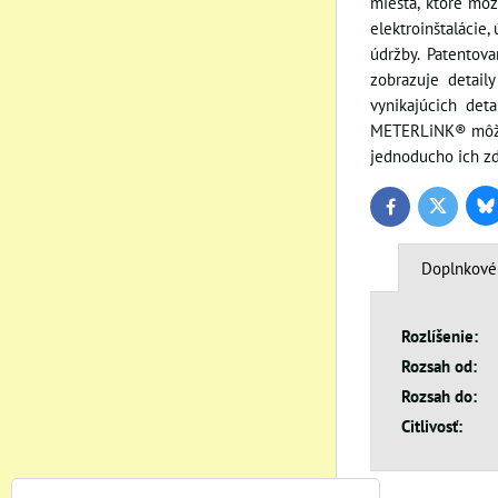
miesta, ktoré mô
elektroinštalácie
údržby. Patentov
zobrazuje detail
vynikajúcich det
METERLiNK® môžete
jednoducho ich zd
Bl
Twitter
Facebook
Doplnkové
Rozlíšenie:
Rozsah od:
Rozsah do:
Citlivosť: