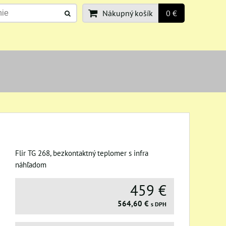
Nákupný košík
0 €
Flir TG 268, bezkontaktný teplomer s infra
náhľadom
459 €
564,60 €
s DPH