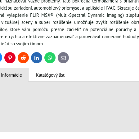
žu naznačovať vážne problémy. Táto pokročilá termokamera s brilant
, údržbu zariadení, automobilový priemysel a aplikácie HVAC. Skracuje č
ané vylepšenie FLIR MSX® (Multi-Spectral Dynamic Imaging) zlepš
y vizuálnej scény a super rozlíšenie umožňuje zvýšiť rozlíšenie 
ailov, ktoré vám pomôžu presne zacieliť na potenciálne poruchy a 
 rýchlo a efektívne zaznamenávať a porovnávať namerané hodnoty, ana
ieľať so svojím tímom.
uesky
Pinterest
Reddit
LinkedIn
WhatsApp
E-
mail
 informácie
Katalógový list