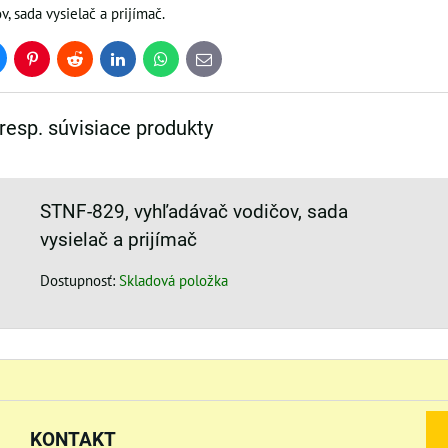
, sada vysielač a prijímač.
uesky
Pinterest
Reddit
LinkedIn
WhatsApp
E-
mail
 resp. súvisiace produkty
STNF-829, vyhľadávač vodičov, sada
vysielač a prijímač
Dostupnosť:
Skladová položka
KONTAKT