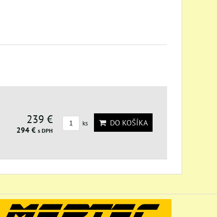
239 €
DO KOŠÍKA
ks
294 €
s DPH