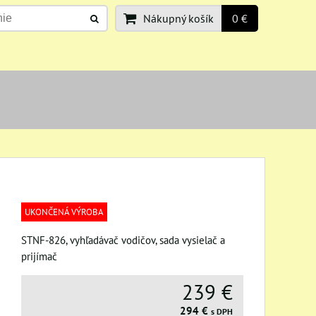
Nákupný košík
0 €
UKONČENÁ VÝROBA
STNF-826, vyhľadávač vodičov, sada vysielač a
prijímač
239 €
294 €
s DPH