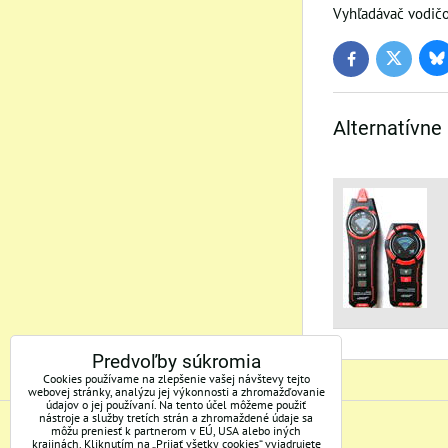
Vyhľadávač vodičov
Bl
Twitter
Facebook
Alternatívne
Predvoľby súkromia
Cookies používame na zlepšenie vašej návštevy tejto
webovej stránky, analýzu jej výkonnosti a zhromažďovanie
údajov o jej používaní. Na tento účel môžeme použiť
nástroje a služby tretích strán a zhromaždené údaje sa
môžu preniesť k partnerom v EÚ, USA alebo iných
ADRESA
krajinách. Kliknutím na „Prijať všetky cookies“ vyjadrujete