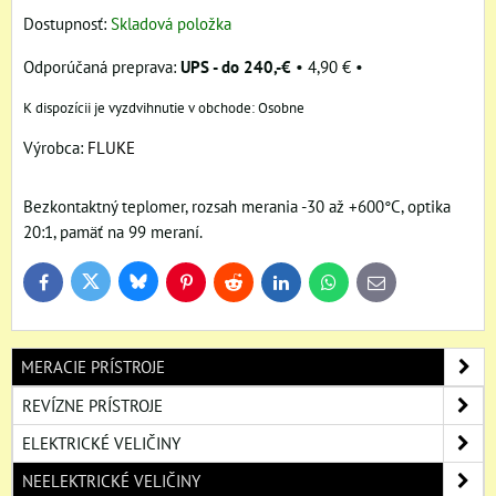
Dostupnosť:
Skladová položka
UPS - do 240,-€
•
4,90 €
•
Osobne
Výrobca:
FLUKE
Bezkontaktný teplomer, rozsah merania -30 až +600°C, optika
20:1, pamäť na 99 meraní.
Bluesky
Twitter
Facebook
Pinterest
Reddit
LinkedIn
WhatsApp
E-
mail
MERACIE PRÍSTROJE
REVÍZNE PRÍSTROJE
ELEKTRICKÉ VELIČINY
NEELEKTRICKÉ VELIČINY