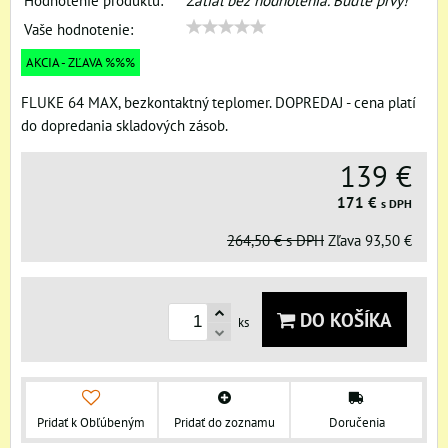
Hodnotenie produktu:
Zatiaľ bez hodnotenia. Buďte prvý!
Vaše hodnotenie:
AKCIA - ZĽAVA %%%
FLUKE 64 MAX, bezkontaktný teplomer. DOPREDAJ - cena platí
do dopredania skladových zásob.
139 €
171 €
s DPH
264,50 €
s DPH
Zľava
93,50 €
DO KOŠÍKA
ks
Pridať k Obľúbeným
Pridať do zoznamu
Doručenia