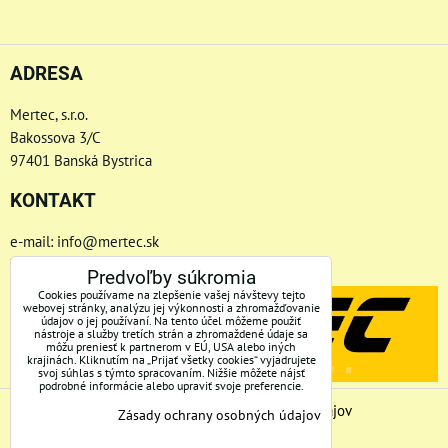
ADRESA
Mertec, s.r.o.
Bakossova 3/C
97401 Banská Bystrica
KONTAKT
e-mail: info@mertec.sk
Telefón: +421 48-4800 791
Predvoľby súkromia
Cookies používame na zlepšenie vašej návštevy tejto
webovej stránky, analýzu jej výkonnosti a zhromažďovanie
údajov o jej používaní. Na tento účel môžeme použiť
nástroje a služby tretích strán a zhromaždené údaje sa
môžu preniesť k partnerom v EÚ, USA alebo iných
krajinách. Kliknutím na „Prijať všetky cookies“ vyjadrujete
svoj súhlas s týmto spracovaním. Nižšie môžete nájsť
podrobné informácie alebo upraviť svoje preferencie.
Predvoľby súkromia
Zásady ochrany osobných údajov
Zásady ochrany osobných údajov
Stav objednávky