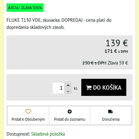
AKCIA - ZĽAVA %%%
FLUKE T130 VDE, skusacka. DOPREDAJ - cena platí do
dopredania skladových zásob.
139 €
171 €
s DPH
230 €
s DPH
Zľava
59 €
DO KOŠÍKA
ks
Pridať k Obľúbeným
Pridať do zoznamu
Doručenia
Dostupnosť:
Skladová položka