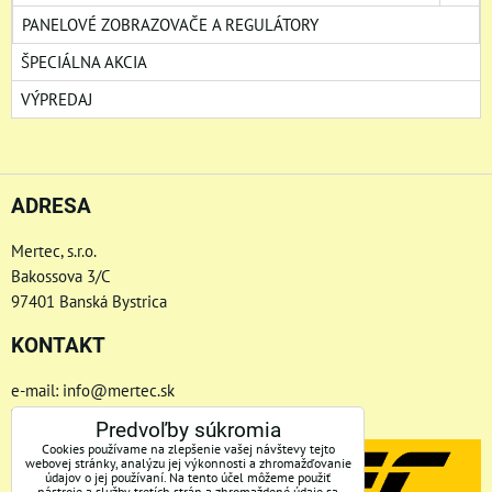
PANELOVÉ ZOBRAZOVAČE A REGULÁTORY
ŠPECIÁLNA AKCIA
VÝPREDAJ
ADRESA
Mertec, s.r.o.
Bakossova 3/C
97401 Banská Bystrica
KONTAKT
e-mail: info@mertec.sk
Telefón: +421 48-4800 791
Predvoľby súkromia
Cookies používame na zlepšenie vašej návštevy tejto
webovej stránky, analýzu jej výkonnosti a zhromažďovanie
údajov o jej používaní. Na tento účel môžeme použiť
nástroje a služby tretích strán a zhromaždené údaje sa