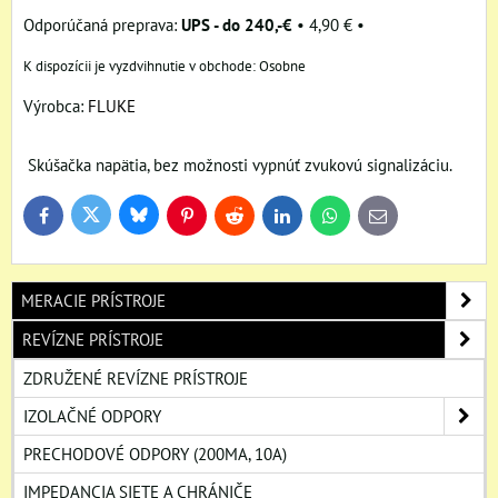
UPS - do 240,-€
•
4,90 €
•
Osobne
Výrobca:
FLUKE
Skúšačka napätia, bez možnosti vypnúť zvukovú signalizáciu.
Bluesky
Twitter
Facebook
Pinterest
Reddit
LinkedIn
WhatsApp
E-
mail
MERACIE PRÍSTROJE
REVÍZNE PRÍSTROJE
ZDRUŽENÉ REVÍZNE PRÍSTROJE
IZOLAČNÉ ODPORY
PRECHODOVÉ ODPORY (200MA, 10A)
IMPEDANCIA SIETE A CHRÁNIČE