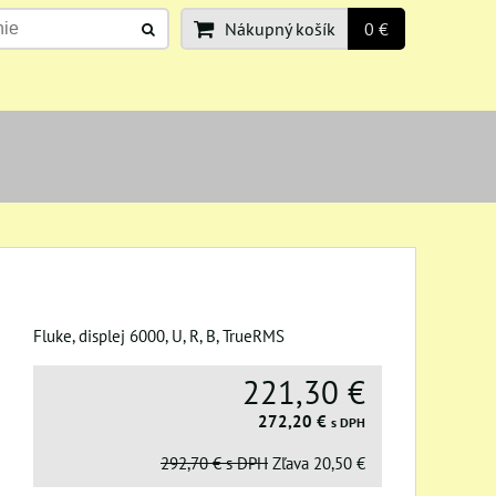
Nákupný košík
0 €
Fluke, displej 6000, U, R, B, TrueRMS
221,30 €
272,20 €
s DPH
292,70 €
s DPH
Zľava
20,50 €