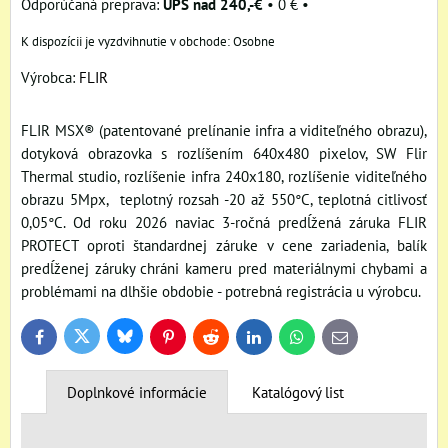
UPS nad 240,-€
•
0 €
•
Osobne
Výrobca:
FLIR
FLIR MSX® (patentované prelínanie infra a viditeľného obrazu),
dotyková obrazovka s rozlíšením 640x480 pixelov, SW Flir
Thermal studio, rozlíšenie infra 240x180, rozlíšenie viditeľného
obrazu 5Mpx, teplotný rozsah -20 až 550°C, teplotná citlivosť
0,05°C. Od roku 2026 naviac 3-ročná predĺžená záruka FLIR
PROTECT oproti štandardnej záruke v cene zariadenia, balík
predĺženej záruky chráni kameru pred materiálnymi chybami a
problémami na dlhšie obdobie - potrebná registrácia u výrobcu.
Bluesky
Twitter
Facebook
Pinterest
Reddit
LinkedIn
WhatsApp
E-
mail
Doplnkové informácie
Katalógový list