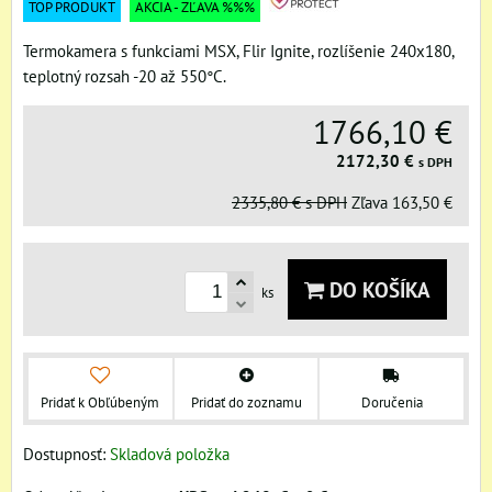
TOP PRODUKT
AKCIA - ZĽAVA %%%
Termokamera s funkciami MSX, Flir Ignite, rozlíšenie 240x180,
teplotný rozsah -20 až 550°C.
1766,10 €
2172,30 €
s DPH
2335,80 €
s DPH
Zľava
163,50 €
DO KOŠÍKA
ks
Pridať k Obľúbeným
Pridať do zoznamu
Doručenia
Dostupnosť:
Skladová položka