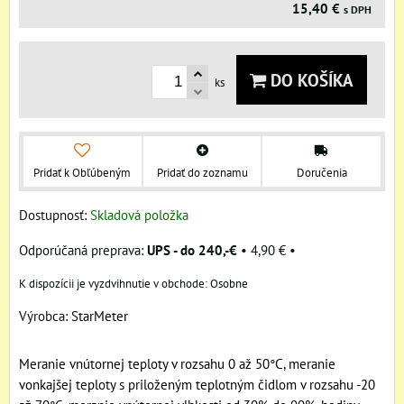
15,40 €
s DPH
DO KOŠÍKA
ks
Pridať k Obľúbeným
Pridať do zoznamu
Doručenia
Dostupnosť:
Skladová položka
UPS - do 240,-€
•
4,90 €
•
Osobne
Výrobca:
StarMeter
Meranie vnútornej teploty v rozsahu 0 až 50°C, meranie
vonkajšej teploty s priloženým teplotným čidlom v rozsahu -20