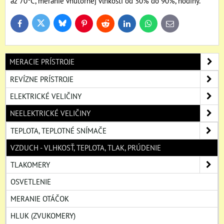
až 70°C, meranie vnútornej vlhkosti od 30% do 90%, hodiny.
Bluesky
Twitter
Facebook
Pinterest
Reddit
LinkedIn
WhatsApp
E-
mail
MERACIE PRÍSTROJE
REVÍZNE PRÍSTROJE
ELEKTRICKÉ VELIČINY
NEELEKTRICKÉ VELIČINY
TEPLOTA, TEPLOTNÉ SNÍMAČE
VZDUCH - VLHKOSŤ, TEPLOTA, TLAK, PRÚDENIE
TLAKOMERY
OSVETLENIE
MERANIE OTÁČOK
HLUK (ZVUKOMERY)