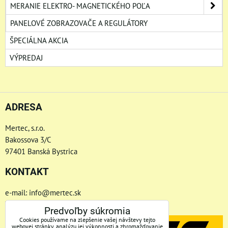
MERANIE ELEKTRO- MAGNETICKÉHO POĽA
PANELOVÉ ZOBRAZOVAČE A REGULÁTORY
ŠPECIÁLNA AKCIA
VÝPREDAJ
ADRESA
Mertec, s.r.o.
Bakossova 3/C
97401 Banská Bystrica
KONTAKT
e-mail: info@mertec.sk
Telefón: +421 48-4800 791
Predvoľby súkromia
Cookies používame na zlepšenie vašej návštevy tejto
webovej stránky, analýzu jej výkonnosti a zhromažďovanie