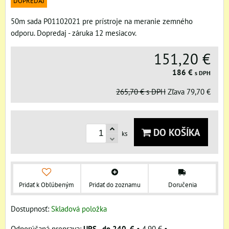
DOPREDAJ
50m sada P01102021 pre prístroje na meranie zemného
odporu. Dopredaj - záruka 12 mesiacov.
151,20 €
186 €
s DPH
265,70 €
s DPH
Zľava
79,70 €
DO KOŠÍKA
ks
Pridať k Obľúbeným
Pridať do zoznamu
Doručenia
Dostupnosť:
Skladová položka
UPS - do 240,-€
•
4,90 €
•