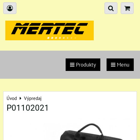
Produkty
Menu
Úvod
Výpredaj
P01102021