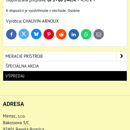
Osobne
Výrobca:
CHAUVIN-ARNOUX
Bluesky
Twitter
Facebook
Pinterest
Reddit
LinkedIn
WhatsApp
E-
mail
MERACIE PRÍSTROJE
ŠPECIÁLNA AKCIA
VÝPREDAJ
ADRESA
Mertec, s.r.o.
Bakossova 3/C
97401 Banská Bystrica