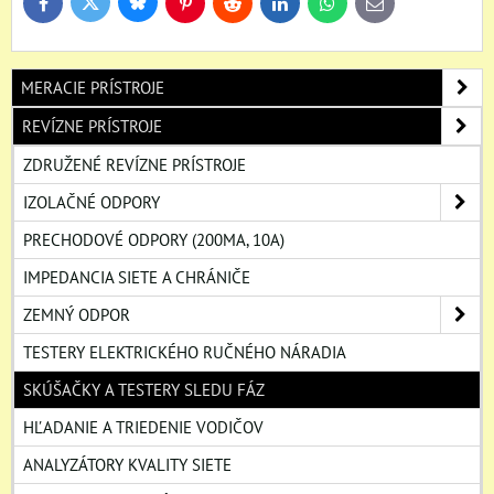
Bluesky
Twitter
Facebook
Pinterest
Reddit
LinkedIn
WhatsApp
E-
mail
MERACIE PRÍSTROJE
REVÍZNE PRÍSTROJE
ZDRUŽENÉ REVÍZNE PRÍSTROJE
IZOLAČNÉ ODPORY
PRECHODOVÉ ODPORY (200MA, 10A)
IMPEDANCIA SIETE A CHRÁNIČE
ZEMNÝ ODPOR
TESTERY ELEKTRICKÉHO RUČNÉHO NÁRADIA
SKÚŠAČKY A TESTERY SLEDU FÁZ
HĽADANIE A TRIEDENIE VODIČOV
ANALYZÁTORY KVALITY SIETE