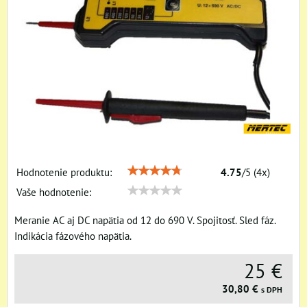
Hodnotenie produktu:
4.75
/
5
(
4
x)
Vaše hodnotenie:
Meranie AC aj DC napätia od 12 do 690 V. Spojitosť. Sled fáz.
Indikácia fázového napätia.
25 €
30,80 €
s DPH