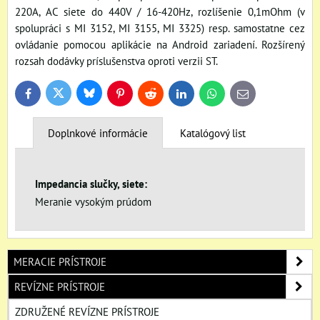
220A, AC siete do 440V / 16-420Hz, rozlíšenie 0,1mOhm (v
spolupráci s MI 3152, MI 3155, MI 3325) resp. samostatne cez
ovládanie pomocou aplikácie na Android zariadení. Rozšírený
rozsah dodávky príslušenstva oproti verzii ST.
Bluesky
Twitter
Facebook
Pinterest
Reddit
LinkedIn
WhatsApp
E-
mail
Doplnkové informácie
Katalógový list
Impedancia slučky, siete:
Meranie vysokým prúdom
MERACIE PRÍSTROJE
REVÍZNE PRÍSTROJE
ZDRUŽENÉ REVÍZNE PRÍSTROJE