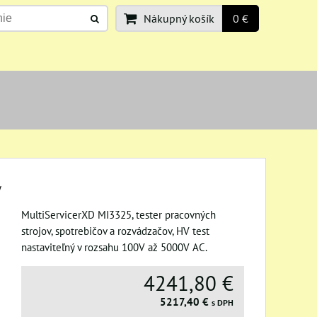
Nákupný košík
0 €
y
MultiServicerXD MI3325, tester pracovných
strojov, spotrebičov a rozvádzačov, HV test
nastaviteľný v rozsahu 100V až 5000V AC.
4241,80 €
5217,40 €
s DPH