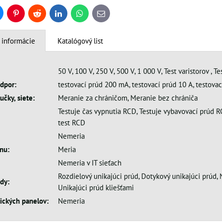
uesky
Pinterest
Reddit
LinkedIn
WhatsApp
E-
mail
 informácie
Katalógový list
50 V, 100 V, 250 V, 500 V, 1 000 V, Test varistorov , T
dpor:
testovací prúd 200 mA, testovací prúd 10 A, testovac
učky, siete:
Meranie za chráničom, Meranie bez chrániča
Testuje čas vypnutia RCD, Testuje vybavovací prúd 
test RCD
Nemeria
nu:
Meria
Nemeria v IT sieťach
Rozdielový unikajúci prúd, Dotykový unikajúci prúd, 
dy:
Unikajúci prúd kliešťami
aických panelov:
Nemeria