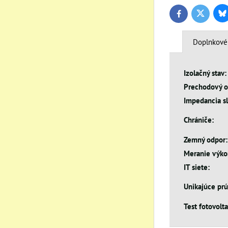
Bl
Twitter
Facebook
Doplnkové
Izolačný stav:
Prechodový o
Impedancia sl
Chrániče:
Zemný odpor:
Meranie výko
IT siete:
Unikajúce prú
Test fotovolt