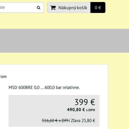
Nákupný košík
0 €
erom
MSD 600BRE 0,0 ... 600,0 bar relatívne.
399 €
490,80 €
s DPH
516,60 €
s DPH
Zľava
25,80 €