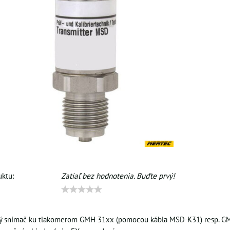
ktu:
Zatiaľ bez hodnotenia. Buďte prvý!
 snímač ku tlakomerom GMH 31xx (pomocou kábla MSD-K31) resp. G