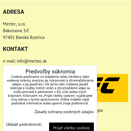
ADRESA
Mertec, s.r.o.
Bakossova 3/C
97401 Banská Bystrica
KONTAKT
e-mail: info@mertec.sk
Telefón: +421 48-4800 791
Predvoľby súkromia
Cookies používame na zlepšenie vašej návštevy tejto
webovej stránky, analýzu jej výkonnosti a zhromažďovanie
údajov o jej používaní. Na tento účel môžeme použiť
nástroje a služby tretích strán a zhromaždené údaje sa
môžu preniesť k partnerom v EÚ, USA alebo iných
krajinách. Kliknutím na „Prijať všetky cookies“ vyjadrujete
svoj súhlas s týmto spracovaním. Nižšie môžete nájsť
podrobné informácie alebo upraviť svoje preferencie.
Predvoľby súkromia
Zásady ochrany osobných údajov
Zásady ochrany osobných údajov
Stav objednávky
Ukázať podrobnosti
Prijať všetky cookies