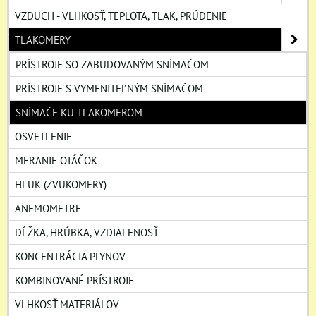
VZDUCH - VLHKOSŤ, TEPLOTA, TLAK, PRÚDENIE
TLAKOMERY
PRÍSTROJE SO ZABUDOVANÝM SNÍMAČOM
PRÍSTROJE S VYMENITEĽNÝM SNÍMAČOM
SNÍMAČE KU TLAKOMEROM
OSVETLENIE
MERANIE OTÁČOK
HLUK (ZVUKOMERY)
ANEMOMETRE
DĹŽKA, HRÚBKA, VZDIALENOSŤ
KONCENTRÁCIA PLYNOV
KOMBINOVANÉ PRÍSTROJE
VLHKOSŤ MATERIÁLOV