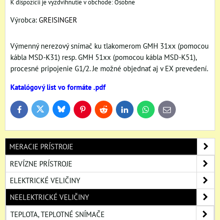
Osobne
Výrobca:
GREISINGER
Výmenný nerezový snímač ku tlakomerom GMH 31xx (pomocou
kábla MSD-K31) resp. GMH 51xx (pomocou kábla MSD-K51),
procesné pripojenie G1/2. Je možné objednať aj v EX prevedení.
Katalógový list vo formáte .pdf
Bluesky
Twitter
Facebook
Pinterest
Reddit
LinkedIn
WhatsApp
E-
mail
MERACIE PRÍSTROJE
REVÍZNE PRÍSTROJE
ELEKTRICKÉ VELIČINY
NEELEKTRICKÉ VELIČINY
TEPLOTA, TEPLOTNÉ SNÍMAČE