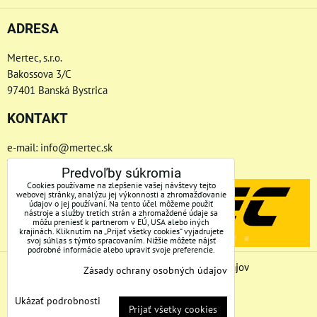
ADRESA
Mertec, s.r.o.
Bakossova 3/C
97401 Banská Bystrica
KONTAKT
e-mail: info@mertec.sk
Telefón: +421 48-4800 791
Predvoľby súkromia
Cookies používame na zlepšenie vašej návštevy tejto
webovej stránky, analýzu jej výkonnosti a zhromažďovanie
údajov o jej používaní. Na tento účel môžeme použiť
nástroje a služby tretích strán a zhromaždené údaje sa
môžu preniesť k partnerom v EÚ, USA alebo iných
krajinách. Kliknutím na „Prijať všetky cookies“ vyjadrujete
svoj súhlas s týmto spracovaním. Nižšie môžete nájsť
podrobné informácie alebo upraviť svoje preferencie.
Predvoľby súkromia
Zásady ochrany osobných údajov
Zásady ochrany osobných údajov
Stav objednávky
Ukázať podrobnosti
Prijať všetky cookies