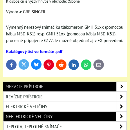
Osobne
Výrobca:
GREISINGER
Výmenný nerezový snímač ku tlakomerom GMH 31xx (pomocou
kábla MSD-K31) resp. GMH 51xx (pomocou kábla MSD-K51),
procesné pripojenie G1/2. Je možné objednať aj v EX prevedení.
Katalógový list vo formáte .pdf
Bluesky
Twitter
Facebook
Pinterest
Reddit
LinkedIn
WhatsApp
E-
mail
MERACIE PRÍSTROJE
REVÍZNE PRÍSTROJE
ELEKTRICKÉ VELIČINY
NEELEKTRICKÉ VELIČINY
TEPLOTA, TEPLOTNÉ SNÍMAČE