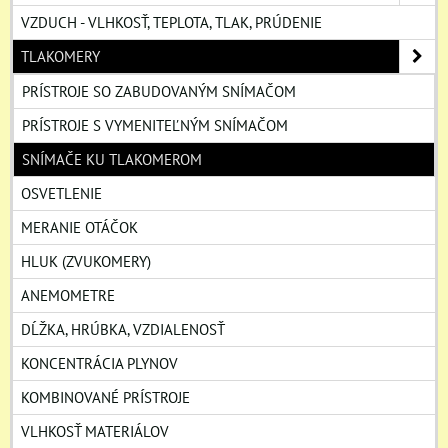
VZDUCH - VLHKOSŤ, TEPLOTA, TLAK, PRÚDENIE
TLAKOMERY
PRÍSTROJE SO ZABUDOVANÝM SNÍMAČOM
PRÍSTROJE S VYMENITEĽNÝM SNÍMAČOM
SNÍMAČE KU TLAKOMEROM
OSVETLENIE
MERANIE OTÁČOK
HLUK (ZVUKOMERY)
ANEMOMETRE
DĹŽKA, HRÚBKA, VZDIALENOSŤ
KONCENTRÁCIA PLYNOV
KOMBINOVANÉ PRÍSTROJE
VLHKOSŤ MATERIÁLOV