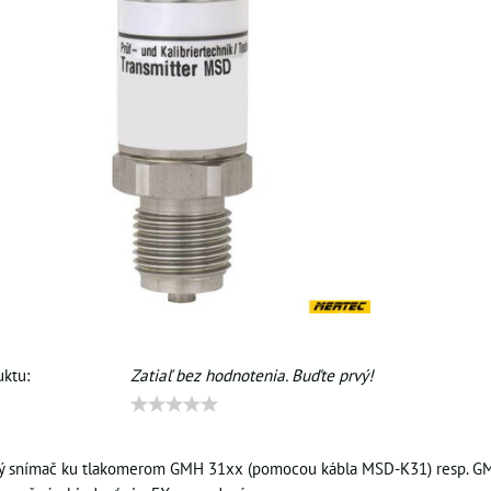
ktu:
Zatiaľ bez hodnotenia. Buďte prvý!
 snímač ku tlakomerom GMH 31xx (pomocou kábla MSD-K31) resp. G