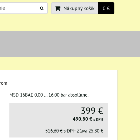
Nákupný košík
0 €
erom
MSD 16BAE 0,00 ... 16,00 bar absolútne.
399 €
490,80 €
s DPH
516,60 €
s DPH
Zľava
25,80 €