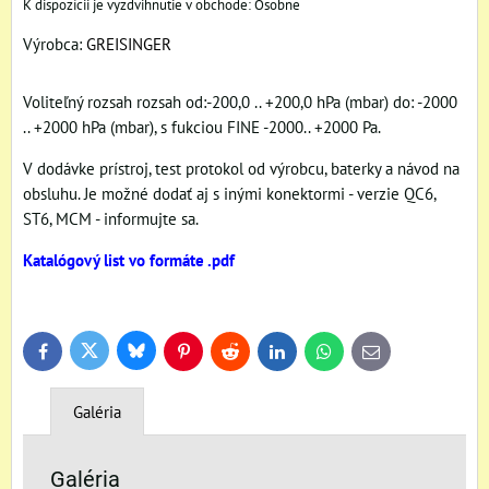
Osobne
Výrobca:
GREISINGER
Voliteľný rozsah rozsah od:-200,0 .. +200,0 hPa (mbar) do: -2000
.. +2000 hPa (mbar), s fukciou FINE -2000.. +2000 Pa.
V dodávke prístroj, test protokol od výrobcu, baterky a návod na
obsluhu. Je možné dodať aj s inými konektormi - verzie QC6,
ST6, MCM - informujte sa.
Katalógový list vo formáte .pdf
Bluesky
Twitter
Facebook
Pinterest
Reddit
LinkedIn
WhatsApp
E-
mail
Galéria
Galéria