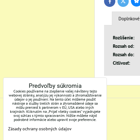
Bl
Twitter
Facebook
Doplnkové
Rozlíšenie:
Rozsah od:
Rozsah do:
Citlivosť:
Predvoľby súkromia
Cookies používame na zlepšenie vašej návštevy tejto
webovej stránky, analýzu jej výkonnosti a zhromažďovanie
údajov o jej používaní. Na tento účel môžeme použiť
nástroje a služby tretích strán a zhromaždené údaje sa
môžu preniesť k partnerom v EÚ, USA alebo iných
ADRESA
krajinách. Kliknutím na „Prijať všetky cookies“ vyjadrujete
svoj súhlas s týmto spracovaním. Nižšie môžete nájsť
podrobné informácie alebo upraviť svoje preferencie.
Mertec, s.r.o.
Zásady ochrany osobných údajov
Bakossova 3/C
97401 Banská Bystrica