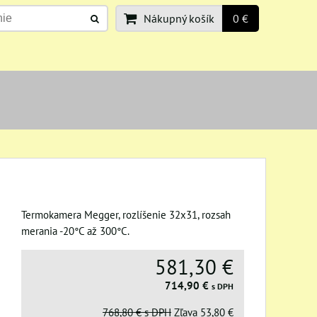
Nákupný košík
0 €
Termokamera Megger, rozlíšenie 32x31, rozsah
merania -20°C až 300°C.
581,30 €
714,90 €
s DPH
768,80 €
s DPH
Zľava
53,80 €