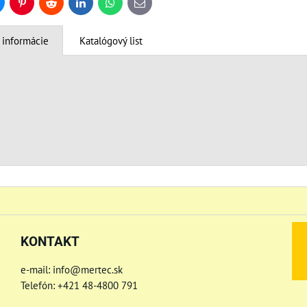
uesky
Pinterest
Reddit
LinkedIn
WhatsApp
E-
mail
 informácie
Katalógový list
KONTAKT
e-mail: info@mertec.sk
Telefón: +421 48-4800 791