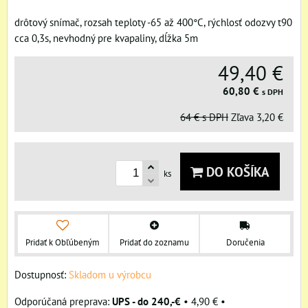
drôtový snímač, rozsah teploty -65 až 400°C, rýchlosť odozvy t90
cca 0,3s, nevhodný pre kvapaliny, dĺžka 5m
49,40 €
60,80 €
s DPH
64 €
s DPH
Zľava
3,20 €
DO KOŠÍKA
ks
Pridať k Obľúbeným
Pridať do zoznamu
Doručenia
Dostupnosť:
Skladom u výrobcu
UPS - do 240,-€
•
4,90 €
•