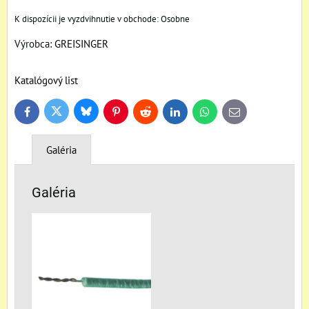
Osobne
Výrobca:
GREISINGER
Katalógový list
Bluesky
Twitter
Facebook
Pinterest
Reddit
LinkedIn
WhatsApp
E-
mail
Galéria
Galéria