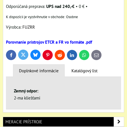
UPS nad 240,-€
•
0 €
•
Osobne
Výrobca:
FUZRR
Porovnanie prístrojov ETCR a FR vo formáte .pdf
Bluesky
Twitter
Facebook
Pinterest
Reddit
LinkedIn
WhatsApp
E-
mail
Doplnkové informácie
Katalógový list
Zemný odpor:
2-ma kliešťami
MERACIE PRÍSTROJE