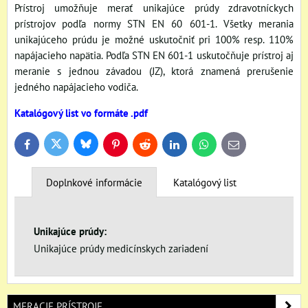
Prístroj umožňuje merať unikajúce prúdy zdravotníckych
prístrojov podľa normy STN EN 60 601-1. Všetky merania
unikajúceho prúdu je možné uskutočniť pri 100% resp. 110%
napájacieho napätia. Podľa STN EN 601-1 uskutočňuje prístroj aj
meranie s jednou závadou (JZ), ktorá znamená prerušenie
jedného napájacieho vodiča.
Katalógový list vo formáte .pdf
Bluesky
Twitter
Facebook
Pinterest
Reddit
LinkedIn
WhatsApp
E-
mail
Doplnkové informácie
Katalógový list
Unikajúce prúdy:
Unikajúce prúdy medicínskych zariadení
MERACIE PRÍSTROJE