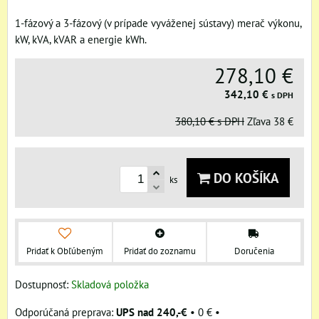
1-fázový a 3-fázový (v prípade vyváženej sústavy) merač výkonu,
kW, kVA, kVAR a energie kWh.
278,10 €
342,10 €
s DPH
380,10 €
s DPH
Zľava
38 €
DO KOŠÍKA
ks
Pridať k Obľúbeným
Pridať do zoznamu
Doručenia
Dostupnosť:
Skladová položka
UPS nad 240,-€
•
0 €
•