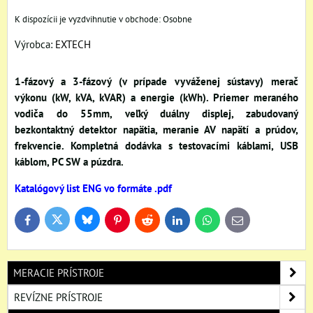
Osobne
Výrobca:
EXTECH
1-fázový a 3-fázový (v prípade vyváženej sústavy) merač
výkonu (kW, kVA, kVAR) a energie (kWh). Priemer meraného
vodiča do 55mm, veľký duálny displej, zabudovaný
bezkontaktný detektor napätia, meranie AV napätí a prúdov,
frekvencie. Kompletná dodávka s testovacími káblami, USB
káblom, PC SW a púzdra.
Katalógový list ENG vo formáte .pdf
Bluesky
Twitter
Facebook
Pinterest
Reddit
LinkedIn
WhatsApp
E-
mail
MERACIE PRÍSTROJE
REVÍZNE PRÍSTROJE