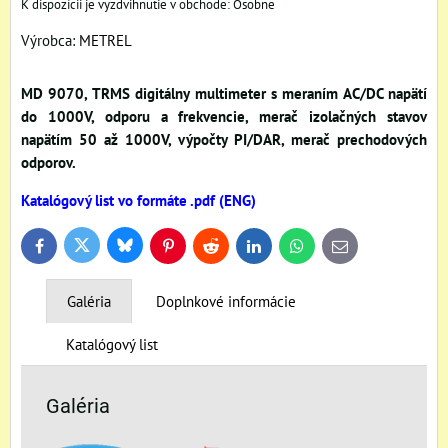
Osobne
Výrobca:
METREL
MD 9070, TRMS digitálny multimeter s meraním AC/DC napätí
do 1000V, odporu a frekvencie, merač izolačných stavov
napätím 50 až 1000V, výpočty PI/DAR, merač prechodových
odporov.
Katalógový list vo formáte .pdf (ENG)
Bluesky
Twitter
Facebook
Pinterest
Reddit
LinkedIn
WhatsApp
E-
mail
Galéria
Doplnkové informácie
Katalógový list
Galéria