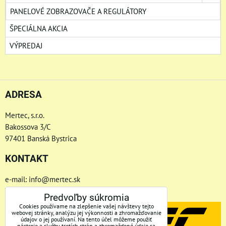
PANELOVÉ ZOBRAZOVAČE A REGULÁTORY
ŠPECIÁLNA AKCIA
VÝPREDAJ
ADRESA
Mertec, s.r.o.
Bakossova 3/C
97401 Banská Bystrica
KONTAKT
e-mail: info@mertec.sk
Telefón: +421 48-4800 791
Predvoľby súkromia
Cookies používame na zlepšenie vašej návštevy tejto
webovej stránky, analýzu jej výkonnosti a zhromažďovanie
údajov o jej používaní. Na tento účel môžeme použiť
nástroje a služby tretích strán a zhromaždené údaje sa