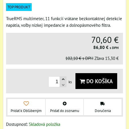
TOP PRODUKT
TrueRMS multimeter, 11 funkcií vrátane bezkontaktnej detekcie
napätia, voľby nízkej impedancie a dolnopásmového filtra.
70,60 €
86,80 €
s DPH
102,10 €
s DPH
Zľava
15,30 €
DO KOŠÍKA
ks
Pridať k Obľúbeným
Pridať do zoznamu
Doručenia
Dostupnosť:
Skladová položka