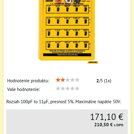
Hodnotenie produktu:
2
/
5
(
1
x)
Vaše hodnotenie:
Rozsah 100pF to 11µF, presnosť 5%. Maximálne napätie 50V.
171,10 €
210,50 €
s DPH