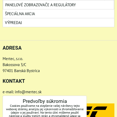
PANELOVÉ ZOBRAZOVAČE A REGULÁTORY
ŠPECIÁLNA AKCIA
VÝPREDAJ
ADRESA
Mertec, s.r.o.
Bakossova 3/C
97401 Banská Bystrica
KONTAKT
e-mail: info@mertec.sk
Telefón: +421 48-4800 791
Predvoľby súkromia
Cookies používame na zlepšenie vašej návštevy tejto
webovej stránky, analýzu jej výkonnosti a zhromažďovanie
údajov o jej používaní. Na tento účel môžeme použiť
nástroje a služby tretích strán a zhromaždené údaje sa