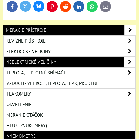
Bluesky
Twitter
Facebook
Pinterest
Reddit
LinkedIn
WhatsApp
E-
mail
MERACIE PRÍSTROJE
REVÍZNE PRÍSTROJE
ELEKTRICKÉ VELIČINY
NEELEKTRICKÉ VELIČINY
TEPLOTA, TEPLOTNÉ SNÍMAČE
VZDUCH - VLHKOSŤ, TEPLOTA, TLAK, PRÚDENIE
TLAKOMERY
OSVETLENIE
MERANIE OTÁČOK
HLUK (ZVUKOMERY)
ANEMOMETRE