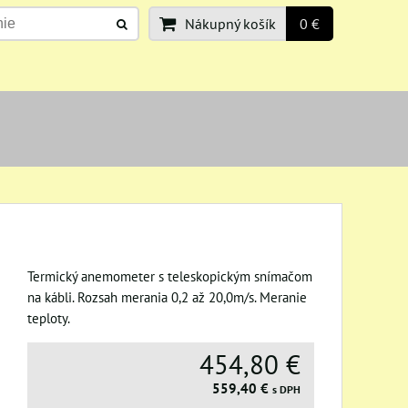
Nákupný košík
0 €
Termický anemometer s teleskopickým snímačom
na kábli. Rozsah merania 0,2 až 20,0m/s. Meranie
teploty.
454,80 €
559,40 €
s DPH