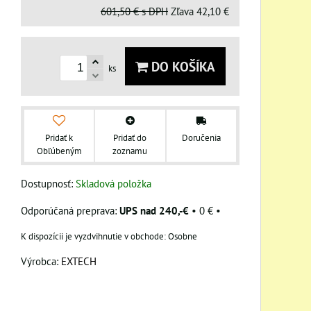
601,50 €
s DPH
Zľava
42,10 €
DO KOŠÍKA
ks
Pridať k
Pridať do
Doručenia
Obľúbeným
zoznamu
Dostupnosť:
Skladová položka
UPS nad 240,-€
•
0 €
•
Osobne
Výrobca:
EXTECH