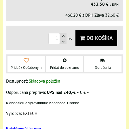
433,50 €
s DPH
466,20 €
s DPH
Zľava
32,60 €
DO KOŠÍKA
ks
Pridať k Obľúbeným
Pridať do zoznamu
Doručenia
Dostupnosť:
Skladová položka
UPS nad 240,-€
•
0 €
•
Osobne
Výrobca:
EXTECH
Katalógový list eng