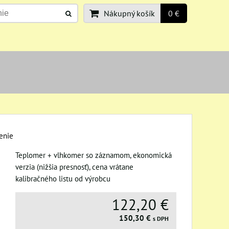
Nákupný košík
0 €
denie
Teplomer + vlhkomer so záznamom, ekonomická
verzia (nižšia presnosť), cena vrátane
kalibračného listu od výrobcu
122,20 €
150,30 €
s DPH