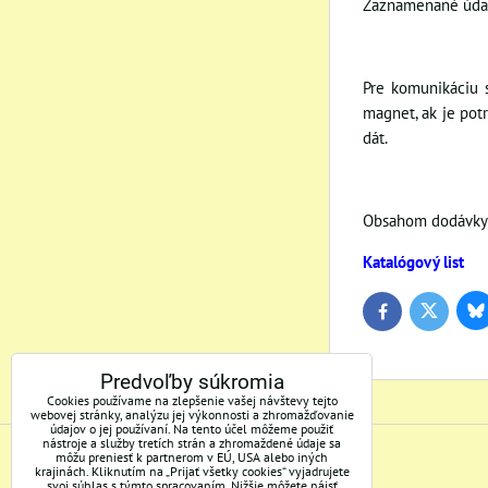
Zaznamenané údaj
Pre komunikáciu 
magnet, ak je pot
dát.
Obsahom dodávky j
Katalógový list
Bl
Twitter
Facebook
Predvoľby súkromia
Cookies používame na zlepšenie vašej návštevy tejto
webovej stránky, analýzu jej výkonnosti a zhromažďovanie
údajov o jej používaní. Na tento účel môžeme použiť
nástroje a služby tretích strán a zhromaždené údaje sa
môžu preniesť k partnerom v EÚ, USA alebo iných
ADRESA
krajinách. Kliknutím na „Prijať všetky cookies“ vyjadrujete
svoj súhlas s týmto spracovaním. Nižšie môžete nájsť