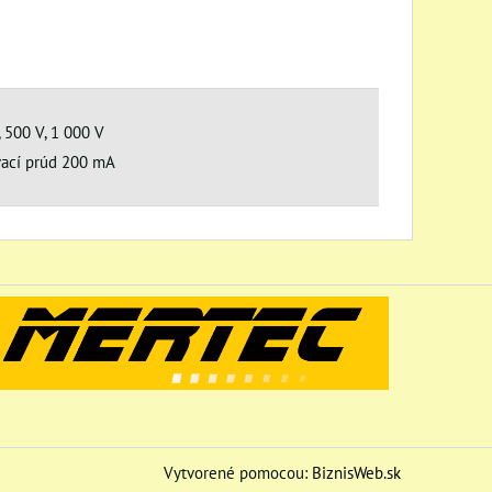
 500 V, 1 000 V
vací prúd 200 mA
Vytvorené pomocou:
BiznisWeb.sk