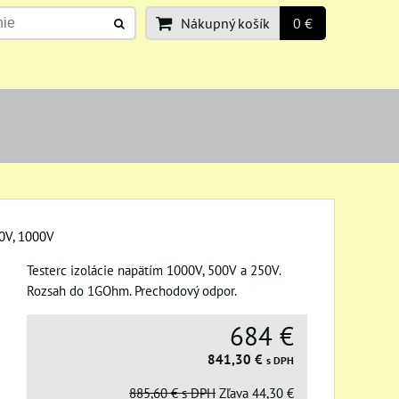
Nákupný košík
0 €
0V, 1000V
Testerc izolácie napätím 1000V, 500V a 250V.
Rozsah do 1GOhm. Prechodový odpor.
684 €
841,30 €
s DPH
885,60 €
s DPH
Zľava
44,30 €