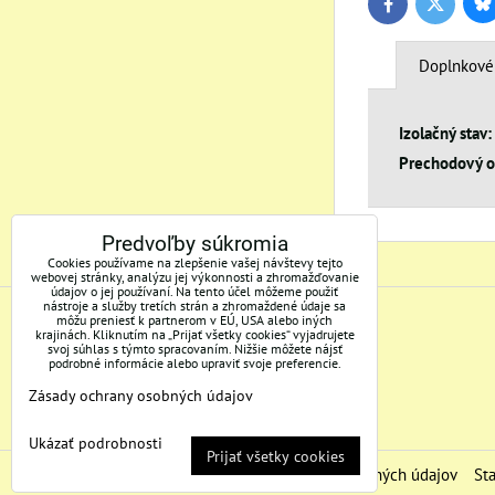
Bl
Twitter
Facebook
Doplnkové
Izolačný stav:
Prechodový o
Predvoľby súkromia
Cookies používame na zlepšenie vašej návštevy tejto
webovej stránky, analýzu jej výkonnosti a zhromažďovanie
údajov o jej používaní. Na tento účel môžeme použiť
nástroje a služby tretích strán a zhromaždené údaje sa
môžu preniesť k partnerom v EÚ, USA alebo iných
ADRESA
krajinách. Kliknutím na „Prijať všetky cookies“ vyjadrujete
svoj súhlas s týmto spracovaním. Nižšie môžete nájsť
podrobné informácie alebo upraviť svoje preferencie.
Mertec, s.r.o.
Zásady ochrany osobných údajov
Bakossova 3/C
97401 Banská Bystrica
Ukázať podrobnosti
Prijať všetky cookies
Predvoľby súkromia
Zásady ochrany osobných údajov
St