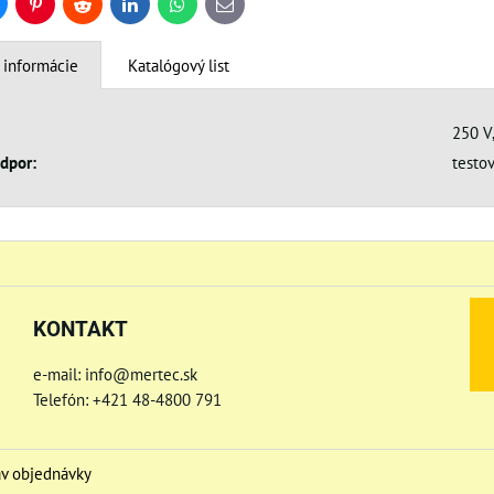
uesky
Pinterest
Reddit
LinkedIn
WhatsApp
E-
mail
 informácie
Katalógový list
250 V,
dpor:
testo
KONTAKT
e-mail: info@mertec.sk
Telefón: +421 48-4800 791
av objednávky