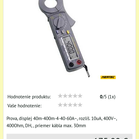
Hodnotenie produktu:
0
/
5
(
1
x)
Vaše hodnotenie:
Prova, displej 40m-400m-4-40-60A~, rozlíš. 10uA, 400V~,
400Ohm, DH, , priemer kábla max. 30mm