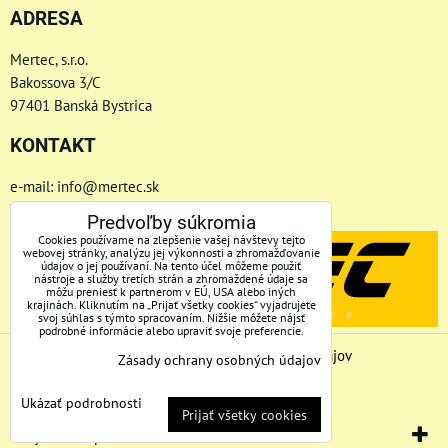
ADRESA
Mertec, s.r.o.
Bakossova 3/C
97401 Banská Bystrica
KONTAKT
e-mail: info@mertec.sk
Telefón: +421 48-4800 791
Predvoľby súkromia
Cookies používame na zlepšenie vašej návštevy tejto
webovej stránky, analýzu jej výkonnosti a zhromažďovanie
údajov o jej používaní. Na tento účel môžeme použiť
nástroje a služby tretích strán a zhromaždené údaje sa
môžu preniesť k partnerom v EÚ, USA alebo iných
krajinách. Kliknutím na „Prijať všetky cookies“ vyjadrujete
svoj súhlas s týmto spracovaním. Nižšie môžete nájsť
podrobné informácie alebo upraviť svoje preferencie.
Predvoľby súkromia
Zásady ochrany osobných údajov
Zásady ochrany osobných údajov
Stav objednávky
Ukázať podrobnosti
Prijať všetky cookies
Vytvorené pomocou:
BiznisWeb.sk