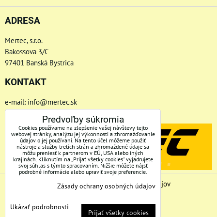
ADRESA
Mertec, s.r.o.
Bakossova 3/C
97401 Banská Bystrica
KONTAKT
e-mail: info@mertec.sk
Telefón: +421 48-4800 791
Predvoľby súkromia
Cookies používame na zlepšenie vašej návštevy tejto
webovej stránky, analýzu jej výkonnosti a zhromažďovanie
údajov o jej používaní. Na tento účel môžeme použiť
nástroje a služby tretích strán a zhromaždené údaje sa
môžu preniesť k partnerom v EÚ, USA alebo iných
krajinách. Kliknutím na „Prijať všetky cookies“ vyjadrujete
svoj súhlas s týmto spracovaním. Nižšie môžete nájsť
podrobné informácie alebo upraviť svoje preferencie.
Predvoľby súkromia
Zásady ochrany osobných údajov
Zásady ochrany osobných údajov
Stav objednávky
Ukázať podrobnosti
Prijať všetky cookies