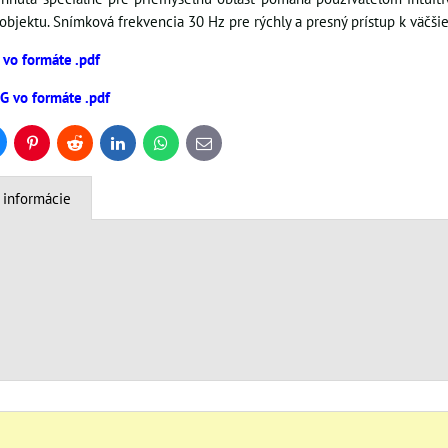
objektu. Snímková frekvencia 30 Hz pre rýchly a presný prístup k väčš
 vo formáte .pdf
NG vo formáte .pdf
uesky
Pinterest
Reddit
LinkedIn
WhatsApp
E-
mail
 informácie