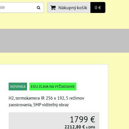
Nákupný košík
0 €
NOVINKA
EDU ZĽAVA NA VYŽIADANIE
H2, termokamera IR 256 x 192, 5 režimov
zaostrovania, 5MP viditeľný obraz
1799 €
2212,80 €
s DPH