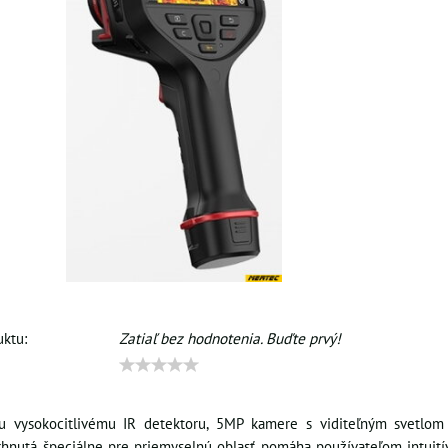
ktu:
Zatiaľ bez hodnotenia. Buďte prvý!
 vysokocitlivému IR detektoru, 5MP kamere s viditeľným svetlom 
hnutá špeciálne pre priemyselnú oblasť pomáha používateľom intuitív