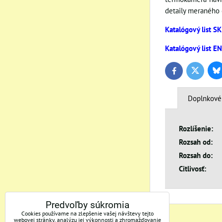
detaily meraného 
Katalógový list SK
Katalógový list E
Bl
Twitter
Facebook
Doplnkové
Rozlíšenie:
Rozsah od:
Rozsah do:
Citlivosť:
Predvoľby súkromia
Cookies používame na zlepšenie vašej návštevy tejto
webovej stránky, analýzu jej výkonnosti a zhromažďovanie