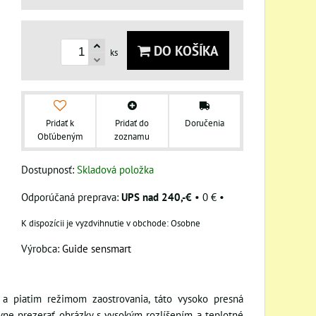
DO KOŠÍKA
ks
Pridať k
Pridať do
Doručenia
Obľúbeným
zoznamu
Dostupnosť:
Skladová položka
UPS nad 240,-€
•
0 €
•
Osobne
Výrobca:
Guide sensmart
a piatim režimom zaostrovania, táto vysoko presná
ne prezerať obrázky s vysokým rozlíšením a teplotné