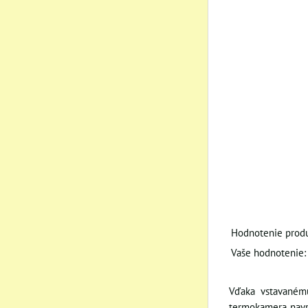
Hodnotenie produ
Vaše hodnotenie:
Vďaka vstavanému
termokamera navr